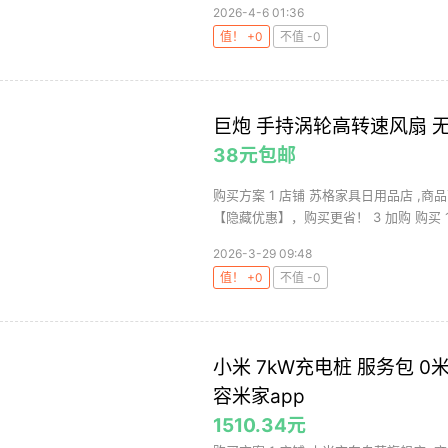
2026-4-6 01:36
值！ +0
不值 -0
巨炮 手持涡轮高转速风扇 无
38元包邮
购买方案 1 店铺 苏格家具日用品店 ,商品
【隐藏优惠】，购买更省！ 3 加购 购买 1 .
2026-3-29 09:48
值！ +0
不值 -0
小米 7kW充电桩 服务包 0
容米家app
1510.34元