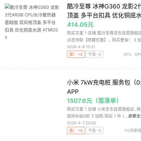
酷冷至尊 冰神G360 龙影2
顶盖 多平台扣具 优化铜底水道 
414.05元
购买方案 1 店铺 酷冷至尊京东自营旗舰店 
点击领取【隐藏优惠】，购买更省！ 3 加购 
2026-4-8 10:31
值！ +0
不值 -0
CPU
C
酷冷
小米 7kW充电桩 服务包（
APP
1507.6元（需凑单）
购买方案 1 店铺 小米京东自营旗舰店 ,商
政府补贴9折 3 加购 购买 1 件 (...
查看全
2026-4-7 23:00
值！ +0
不值 -0
112天新
7kW 充电桩