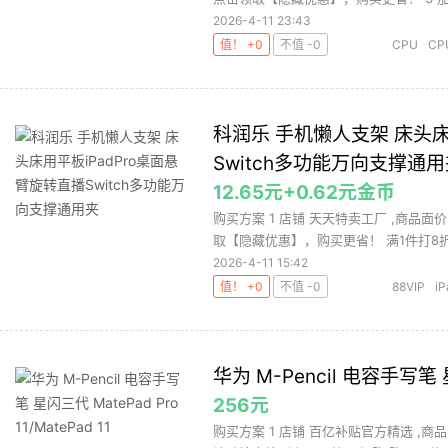
2026-4-11 23:43
值！ +0
不值 -0
CPU
C
酷冷
科润乐 手机懒人支架 床头床
Switch多功能万向支撑通
12.65元+0.62元金币
购买方案 1 店铺 天天特卖工厂 ,商品面
取【隐藏优惠】，购买更省！ 满1件打8折 
2026-4-11 15:42
值！ +0
不值 -0
88VIP
iP
华为 M-Pencil 电容手写笔 星闪
256元
购买方案 1 店铺 百亿补贴官方精选 ,商