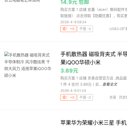
14.9元 包邮
购买方案 1 店铺 宏碁（acer）数码配件
取链接） 点击领取【隐藏优惠】，购买更省
2026-4-9 08:24
值！ +0
不值 -0
USB3.0
碁USB
手机散热器 磁吸背夹式 半
果iQOO华硕小米
3.89元
购买方案 1 店铺 京喜自营官方店 ,商品面价
1 件 4 实付 3.89元 ( 实...
查看全文
2026-4-9 01:24
值！ +0
不值 -0
京喜
历史
苹果华为荣耀小米三星 手