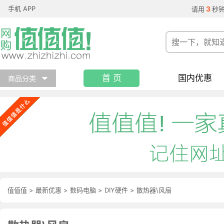
手机 APP
3
请用
秒
首 页
国内优惠
商品分类
值值值
>
最新优惠
>
数码电脑
>
DIY硬件
>
散热器\风扇