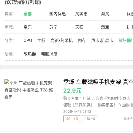
散热器\风扇
类型：
全部
国内优惠
淘实惠
海淘
优
商城：
京东
苏宁
天猫
淘宝
拼
分类：
CPU
主板
光驱\刻录机
内存
声卡\扩展卡
散热器
话题：
散热器
电脑风扇
季烁 车载磁吸手机支架 真空
22.9元
购买方案 1 店铺 万合鑫手机配件专营店 ,
领取【隐藏优惠】，购买更省！ 3 加购 购.
2026-4-16 21:18
值！ +0
不值 -0
低于6