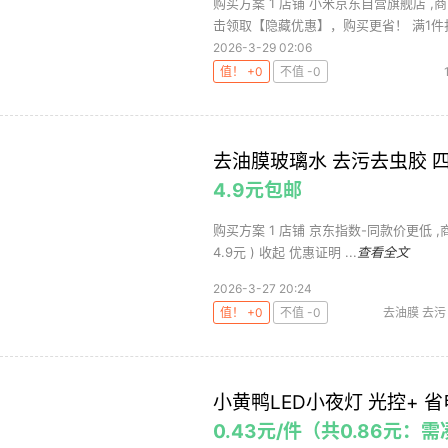
购买方案 1 店铺 小米京东自营旗舰店 ,商品
击领取【隐藏优惠】，购买更省！ 满1件打.
2026-3-29 02:06
值！ +0
不值 -0
去油膜玻璃水 去污去虫胶 四季通
4.9元包邮
购买方案 1 店铺 京东指数-同款价更低 ,商品面
4.9元 ) 收起 优惠证明 ...
查看全文
2026-3-27 20:24
值！ +0
不值 -0
去油膜 去污
小黄鸭LED小夜灯 光控+ 省电
0.43元/件（共0.86元：