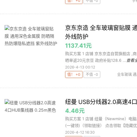
值！ +0
不值 -0
手
京东京造 全车玻璃窗贴膜 
外线防护
1137.41元
购买方案 1 店铺 京东京造自营旗舰店 ,商品
晒单返20元京豆 政府补贴128.6 ...
查看
2026-4-13 00:12
值！ +0
不值 -0
全车玻璃 通
件
政府补贴
纽曼 USB分线器2.0高速4口
4.46元
购买方案 1 店铺 纽曼（Newmine）电
(一键领)（领取链接） 点击领取【隐藏优惠
2026-4-12 16:30