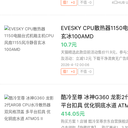
值！ +0
不值 -0
4口HUB 
热器
手机
EVESKY CPU散热器11
玄冰100AMD
10.7元
天猫精选此款目前活动售价11.9元，参与立
及活动：立减1.2元 下载干净清爽无广告的
2026-4-12 00:06
值！ +0
不值 -0
酷冷至尊 冰神G360 龙影2
平台扣具 优化铜底水道 ATMO
414.05元
购买方案 1 店铺 酷冷至尊京东自营旗舰店 
点击领取【隐藏优惠】，购买更省！ 3 加购 