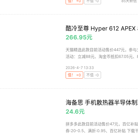
值！ +0
不值 -0
85天新低
酷冷至尊 Hyper 612 A
266.95元
天猫精选此款目前活动售价447元，参与
活动：立减88元、淘金币抵扣67.05元、88v
2026-4-7 13:33
值！ +0
不值 -0
海备思 手机散热器半导体
24.6元
拼多多此款目前活动售价47元，百亿补贴组
券:20-0.5、满折:0.95、百亿补贴 下载干