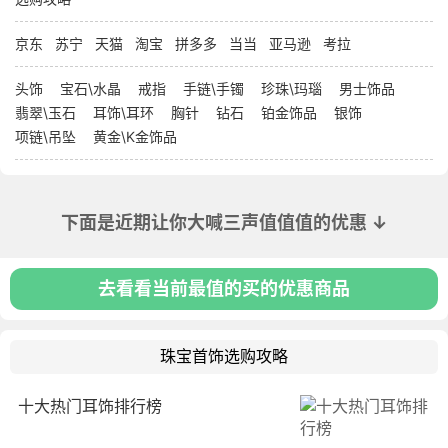
京东
苏宁
天猫
淘宝
拼多多
当当
亚马逊
考拉
头饰
宝石\水晶
戒指
手链\手镯
珍珠\玛瑙
男士饰品
翡翠\玉石
耳饰\耳环
胸针
钻石
铂金饰品
银饰
项链\吊坠
黄金\K金饰品
下面是近期让你大喊三声值值值的优惠 ↓
去看看当前最值的买的优惠商品
珠宝首饰选购攻略
十大热门耳饰排行榜