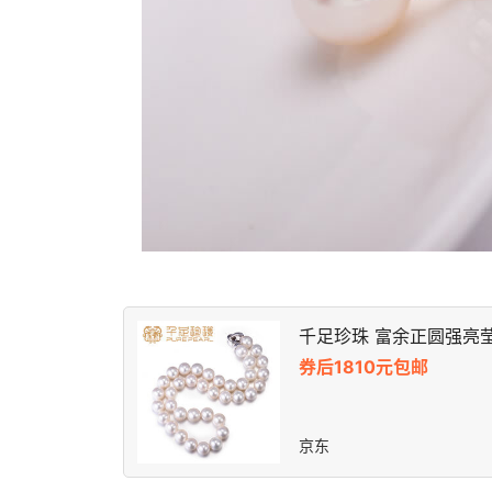
千足珍珠 富余正圆强亮莹白
券后1810元包邮
京东