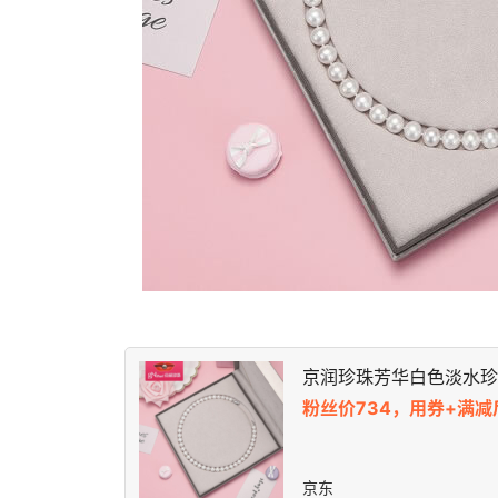
京润珍珠芳华白色淡水珍
粉丝价734，用券+满减
京东