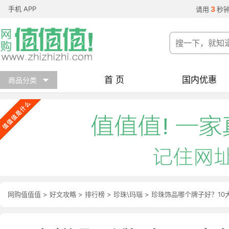
手机 APP
3
请用
秒
首 页
国内优惠
商品分类
网购值值值
>
好文攻略
>
排行榜
>
珍珠\玛瑙
> 珍珠饰品哪个牌子好？1