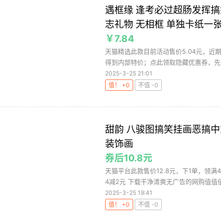
遇框缘 逢考必过超肠发挥搞
志礼物 无相框 单独卡纸一
￥7.84
天猫精选此款目前活动售价5.04元，近
得到内部特价；点此领取隐藏优惠券，先
2025-3-25 21:01
值！ +0
不值 -0
甜韵 八骏图搞笑挂画恶搞
装饰画
券后10.8元
天猫平台此款售价12.8元，下1单，领满
4减2元 下载干净清爽无广告的网购值值值A
2025-3-25 19:41
值！ +0
不值 -0