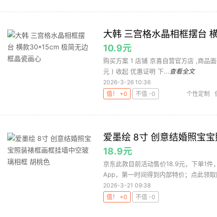
大韩 三宫格水晶相框摆台 横
10.9元
购买方案 1 店铺 京喜自营官方店 ,商品面价15
元 ) 收起 优惠证明 下...
查看全文
2026-3-26 10:36
值！ +0
不值 -0
个性定制
框
爱墨绘 8寸 创意结婚照宝
18.9元
京东此款目前活动售价18.9元，下单1件
App，第一时间得到内部特价；点此领取隐
2026-3-21 09:38
值！ +0
不值 -0