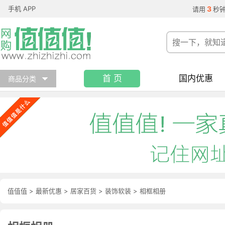
手机 APP
3
请用
秒
首 页
国内优惠
商品分类
值值值
>
最新优惠
>
居家百货
>
装饰软装
>
相框相册