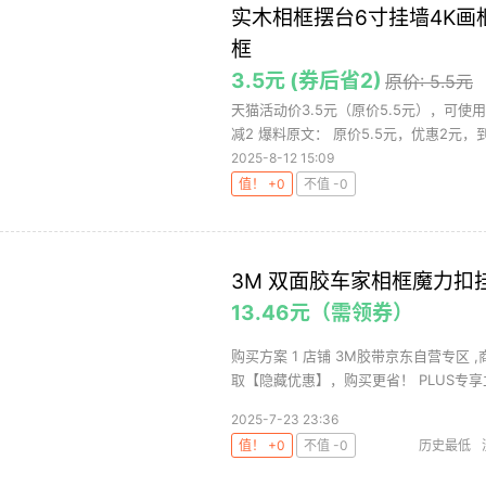
实木相框摆台6寸挂墙4K画
框
3.5元 (券后省2)
原价: 5.5元
天猫活动价3.5元（原价5.5元），可使
减2 爆料原文： 原价5.5元，优惠2元，到
2025-8-12 15:09
值！ +0
不值 -0
3M 双面胶车家相框魔力扣
13.46元（需领券）
购买方案 1 店铺 3M胶带京东自营专区 ,
取【隐藏优惠】，购买更省！ PLUS专享立
2025-7-23 23:36
值！ +0
不值 -0
历史最低