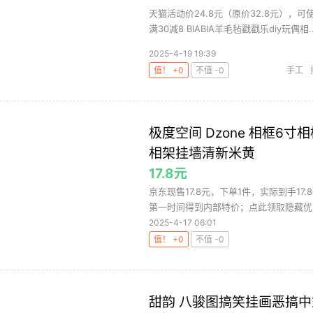
天猫活动价24.8元（原价32.8元），
满30减8 BIABIA羊毛毡戳戳乐diy玩偶相..
2025-4-19 19:39
值！ +0
不值 -0
手工
极度空间 Dzone 相框
相架挂墙清新米黄
17.8元
京东现售17.8元，下单1件，实际到手1
第一时间得到内部特价；点此领取隐藏优惠
2025-4-17 06:01
值！ +0
不值 -0
甜韵 八骏图搞笑挂画恶搞