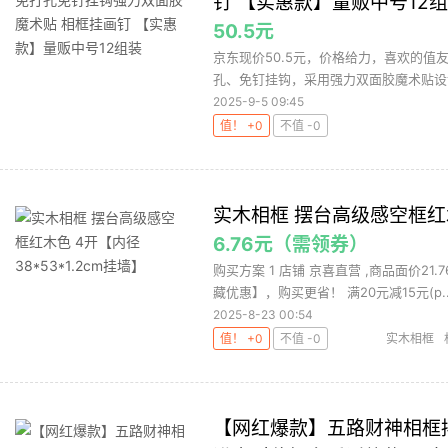
钉 【实惠款】量贩中号12
50.5元
京东现价50.5元，价格给力，喜欢的值
孔、免钉挂钩，采用强力双面胶魔术贴设计
2025-9-5 09:45
值！ +0
不值 -0
实木相框 摆台高级感空框红木色
6.76元（需领券）
购买方案 1 店铺 京喜直营 ,商品面价21
藏优惠】，购买更省！ 满20元减15元(p..
2025-8-23 00:54
值！ +0
不值 -0
实木相框
【网红爆款】五路财神相框