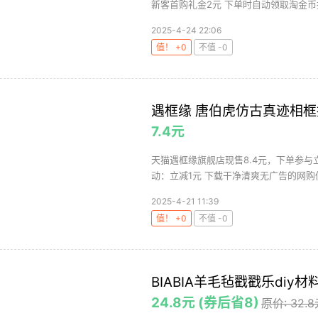
新客首购礼金2元 下单时自动领取淘金币抵
2025-4-24 22:06
值！ +0
不值 -0
遇框缘 唐伯虎仿古真迹相框
7.4元
天猫遇框缘旗舰店现售8.4元，下单参与
动：立减1元 下载干净清爽无广告的网购值
2025-4-21 11:39
值！ +0
不值 -0
BIABIA羊毛毡戳戳乐di
24.8元 (券后省8)
原价: 32.