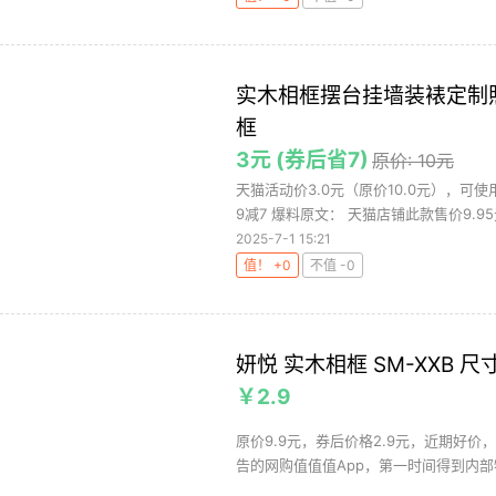
实木相框摆台挂墙装裱定制照
框
3元 (券后省7)
原价: 10元
天猫活动价3.0元（原价10.0元），可
9减7 爆料原文： 天猫店铺此款售价9.95元
2025-7-1 15:21
值！ +0
不值 -0
妍悦 实木相框 SM-XXB 尺寸6
￥2.9
原价9.9元，券后价格2.9元，近期好价，
告的网购值值值App，第一时间得到内部特