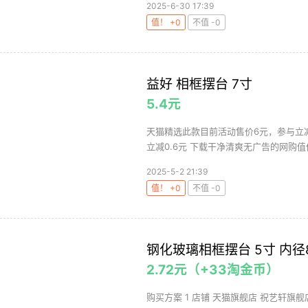
2025-6-30 17:39
值！ +0
不值 -0
益好 相框摆台 7寸
5.4元
天猫精选此款目前活动售价6元，参与立减
立减0.6元 下载干净清爽无广告的网购值值
2025-5-2 21:39
值！ +0
不值 -0
钢化玻璃相框摆台 5寸 内径8.
2.72元（+33淘金币）
购买方案 1 店铺 天猫旗舰店 祝艺轩旗舰店