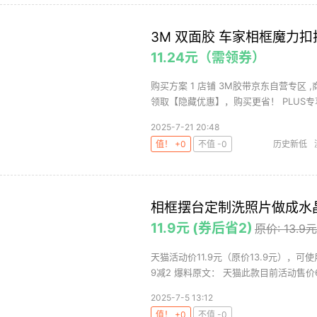
3M 双面胶 车家相框魔力
11.24元（需领券）
购买方案 1 店铺 3M胶带京东自营专区 ,
领取【隐藏优惠】，购买更省！ PLUS专享
2025-7-21 20:48
值！ +0
不值 -0
历史新低
相框摆台定制洗照片做成水
11.9元 (券后省2)
原价: 13.9元
天猫活动价11.9元（原价13.9元），可
9减2 爆料原文： 天猫此款目前活动售价6.
2025-7-5 13:12
值！ +0
不值 -0