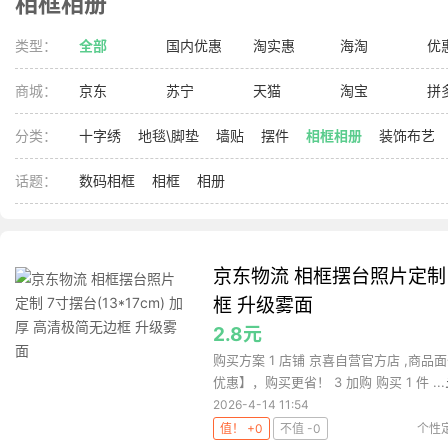
相框相册
类型：
全部
国内优惠
淘实惠
海淘
优
商城：
京东
苏宁
天猫
淘宝
拼
分类：
十字绣
地毯\脚垫
墙贴
摆件
相框相册
装饰布艺
话题：
数码相框
相框
相册
京东物流 相框摆台照片定制 7
框 升级雾面
2.8元
购买方案 1 店铺 京喜自营官方店 ,商品面
优惠】，购买更省！ 3 加购 购买 1 件 ...
2026-4-14 11:54
值！ +0
不值 -0
个性