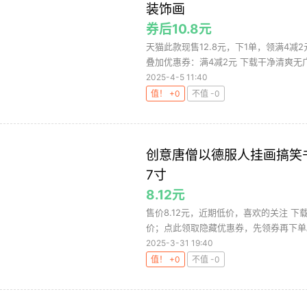
装饰画
券后10.8元
天猫此款现售12.8元，下1单，领满4减
叠加优惠券：满4减2元 下载干净清爽无广
2025-4-5 11:40
值！ +0
不值 -0
创意唐僧以德服人挂画搞笑
7寸
8.12元
售价8.12元，近期低价，喜欢的关注 
价；点此领取隐藏优惠券，先领券再下单
2025-3-31 19:40
值！ +0
不值 -0