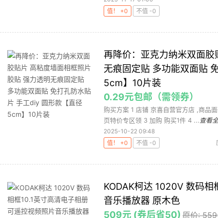
值！ +0
不值 -0
再降价：亚克力纳米双面胶
无痕固定贴 多功能双面贴 免
5cm】10片装
0.29元包邮（需领券）
购买方案 1 店铺 京喜自营官方店 ,商品面价
页特价专区领 3 加购 购买1件 4 ...
查看
2025-10-22 09:48
值！ +0
不值 -0
KODAK柯达 1020V 数
音乐播放器 原木色
509元 (券后省50)
原价: 55