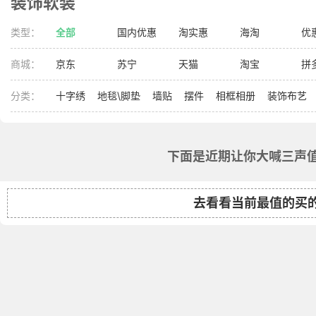
装饰软装
类型：
全部
国内优惠
淘实惠
海淘
优
商城：
京东
苏宁
天猫
淘宝
拼
分类：
十字绣
地毯\脚垫
墙贴
摆件
相框相册
装饰布艺
下面是近期让你大喊三声值
去看看当前最值的买