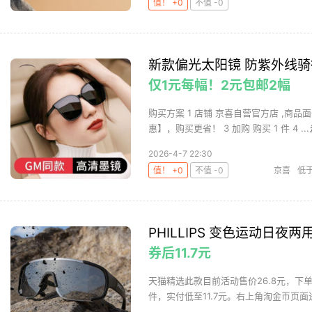
值！ +0
不值 -0
新款偏光太阳镜 防紫外线骑行
仅1元每幅！2元包邮2幅
购买方案 1 店铺 京喜自营官方店 ,商品
惠】，购买更省！ 3 加购 购买 1 件 4 ...
2026-4-7 22:30
值！ +0
不值 -0
京喜
低
PHILLIPS 变色运动日夜两
券后11.7元
天猫精选此款目前活动售价26.8元，下单
件，实付低至11.7元。右上角淘金币页面进去