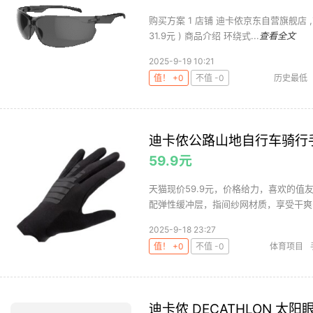
购买方案 1 店铺 迪卡侬京东自营旗舰店 ,商品
31.9元 ) 商品介绍 环绕式...
查看全文
2025-9-19 10:21
值！ +0
不值 -0
历史最低
运动器械
迪卡侬公路山地自行车骑行
59.9元
天猫现价59.9元，价格给力，喜欢的值
配弹性缓冲层，指间纱网材质，享受干爽安
2025-9-18 23:27
值！ +0
不值 -0
体育项目
迪卡侬 DECATHLON 