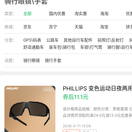
骑行眼镜\手套
类型：
全部
国内优惠
淘实惠
海淘
优
商城：
京东
苏宁
天猫
淘宝
拼
分类：
GPS\码表
公路车
其他自行车配件
前照灯\反射灯
舒适通勤车
装车包\骑行包
车锁\打气筒
骑行服\自行
话题：
骑行眼镜
骑行手套
PHILLIPS 变色运动日夜两
券后11.1元
该价格商品规格：颜色分类：黑框墨镜 
品详情页领取的满24.0元减13.0元优惠券，
2026-4-11 15:08