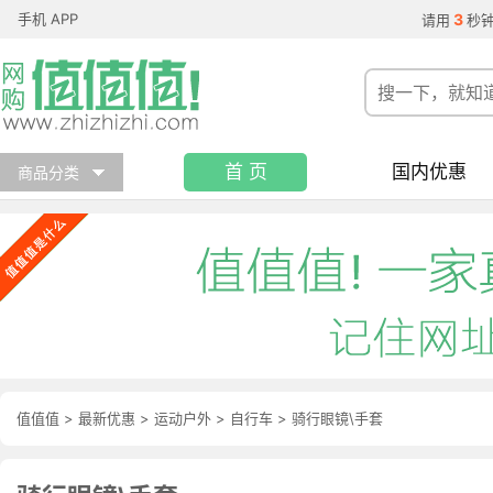
手机 APP
3
请用
秒
首 页
国内优惠
商品分类
值值值
>
最新优惠
>
运动户外
>
自行车
>
骑行眼镜\手套