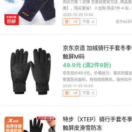
购买方案 1 店铺 京喜自营官方店 ,商品面
惠】，购买更省！ 3 加购 购买1件 4 实..
2025-12-26 10:54
值！ +0
不值 -0
低于60天
男士加厚手
京东京造 加绒骑行手套冬
触屏M码
49.9元 (满2件9折)
京东现价49.9元，价格给力，喜欢的值
密度防风面料，有效阻挡寒风，保持双手温
2025-11-25 10:30
值！ +0
不值 -0
特步（XTEP）骑行手套冬
触屏皮滑雪防冻