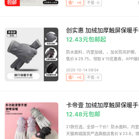
值！ +0
不值 -0
创实惠 加绒加厚触屏保暖手
12.43元包邮起
防水面料，内里加绒，，加长防风护腕，
售价￥29.75，领取￥15优惠券，APP端
2025-10-14 08:54
值！ +0
不值 -0
卡帝壹 加绒加厚触屏保暖手
12.48元包邮
21款任选，全部一个价！防水面料，内
天猫商城国货严选旗舰店售价￥23.8，领取