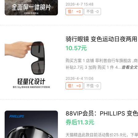
2026-4-7 15:48
值！ +0
不值 -0
骑行眼镜 变色运动日夜两用
10.57元
购买方案 1 店铺 菲利普自行车旗舰店 ,商
补贴2.7元 3 加购 购买 1 件 4...
查看全文
2026-4-4 11:06
值！ +0
不值 -0
88VIP会员：PHILLIPS 
券后11.3元
天猫精选此款目前活动售价25.9元，下单领