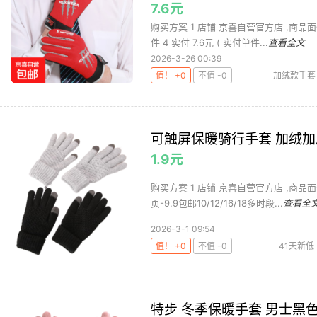
7.6元
购买方案 1 店铺 京喜自营官方店 ,商品面价
件 4 实付 7.6元 ( 实付单件...
查看全文
2026-3-26 00:39
值！ +0
不值 -0
加绒款手套
可触屏保暖骑行手套 加绒加
1.9元
购买方案 1 店铺 京喜自营官方店 ,商品面
页-9.9包邮10/12/16/18多时段...
查看全
2026-3-1 09:54
值！ +0
不值 -0
41天新低
毛线
特步 冬季保暖手套 男士黑色