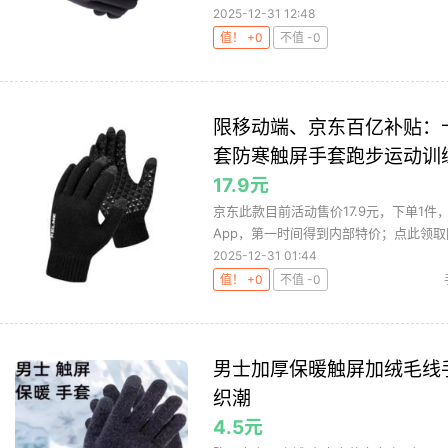
2025-12-31 12:48
值！ +0
不值 -0
限移动端、京东百亿补贴：
套防寒触屏手套跑步运动训
17.9元
京东此款目前活动售价17.9元，下单1件
App，第一时间得到内部特价；点此领取隐
2025-12-31 01:44
值！ +0
不值 -0
男士加厚保暖触屏加绒毛线手
织潮
4.5元