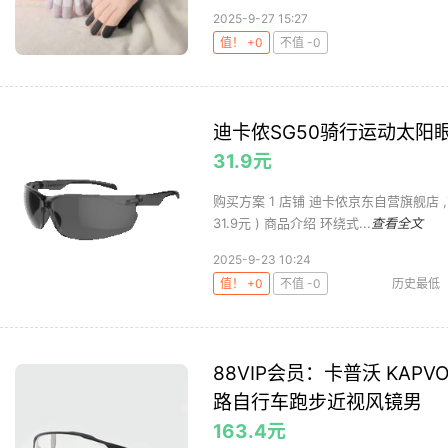
2025-9-27 15:27
值！ +0
不值 -0
迪卡侬SG50骑行运动太阳眼
31.9元
购买方案 1 店铺 迪卡侬京东自营旗舰店 ,商品
31.9元 ) 商品介绍 环绕式...
查看全文
2025-9-23 10:24
值！ +0
不值 -0
历史最低
迪卡侬SG5
88VIP会员：卡普沃 KA
路自行车跑步近视风镜男
163.4元