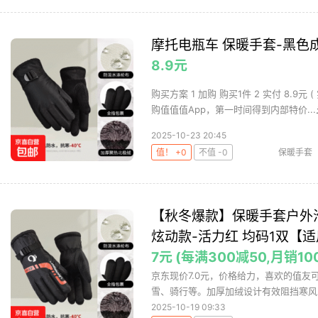
摩托电瓶车 保暖手套-黑色
8.9元
购买方案 1 加购 购买1件 2 实付 8.9
购值值值App，第一时间得到内部特价...
2025-10-23 20:45
值！ +0
不值 -0
保暖手套
【秋冬爆款】保暖手套户外
炫动款-活力红 均码1双【适
7元 (每满300减50,月销10
京东现价7.0元，价格给力，喜欢的值友
雪、骑行等。加厚加绒设计有效阻挡寒风，
2025-10-19 09:33