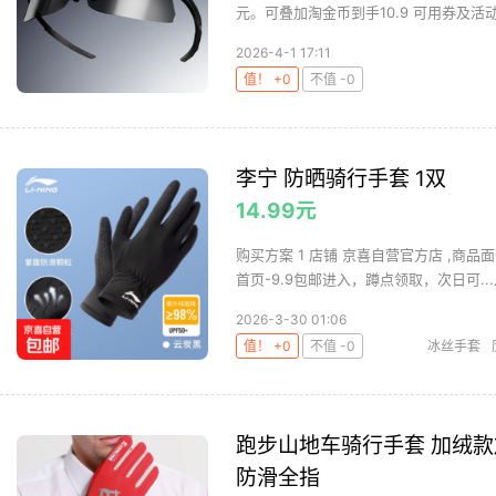
元。可叠加淘金币到手10.9 可用券及活动：
2026-4-1 17:11
值！ +0
不值 -0
李宁 防晒骑行手套 1双
14.99元
购买方案 1 店铺 京喜自营官方店 ,商品面价
首页-9.9包邮进入，蹲点领取，次日可...
2026-3-30 01:06
值！ +0
不值 -0
冰丝手套
跑步山地车骑行手套 加绒款加
防滑全指