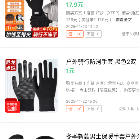
17.9元
购买方案 1 店铺 特步（XTEP）健身训练京
17.9元 ( 实付单件17.9元 )...
查看全文
2025-11-23 14:42
值！ +0
不值 -0
低于60天
户外骑行防滑手套 黑色2双
1元
购买方案 1 店铺 京喜自营官方店 ,商品
链接） 点击领取【隐藏优惠】，购买更省！ 
2025-11-22 15:06
值！ +0
不值 -0
劳保手套
冬季新款男士保暖手套户外