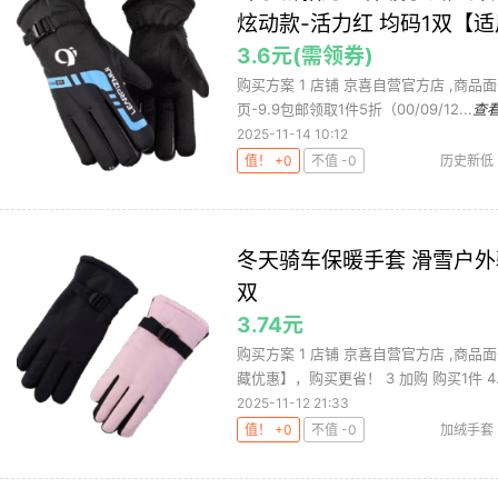
炫动款-活力红 均码1双【适
3.6元(需领券)
购买方案 1 店铺 京喜自营官方店 ,商品面价
页-9.9包邮领取1件5折（00/09/12...
查
2025-11-14 10:12
值！ +0
不值 -0
历史新低
炫动款
冬天骑车保暖手套 滑雪户外
双
3.74元
购买方案 1 店铺 京喜自营官方店 ,商品面
藏优惠】，购买更省！ 3 加购 购买1件 4.
2025-11-12 21:33
值！ +0
不值 -0
加绒手套