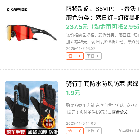
限移动端、88VIP：卡普沃 
颜色分类：落日红+幻夜黑
237.5元（淘金币可抵2.9
该价格商品规格：颜色分类：落日红+幻
加立减45元，满1件打9.5折活动，最终到手价
2025-11-7 16:07
值！ +0
不值 -0
骑行手套防水防风防寒 黑绿色
1.9元
购买方案 1 店铺 京喜自营官方店 ,商品面价
1.9元 ( 实付单件1.9元 )...
查看全文
2025-11-5 14:03
值！ +0
不值 -0
冬季骑行手
运