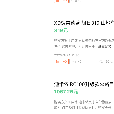
值！ +0
不值 -0
XDS/喜德盛 旭日310 山地车
819元
购买方案 1 店铺 喜德盛自行车官方旗舰店 ,
件 4 实付 819元 ( 实付单件...
查看全文
2026-3-24 21:36
值！ +0
不值 -0
低于60天
客
山
迪卡侬 RC100升级款公路自
1067.26元
购买方案 1 店铺 迪卡侬京东自营旗舰店 ,商
取） 点击领取【隐藏优惠】，购买更省！ 5