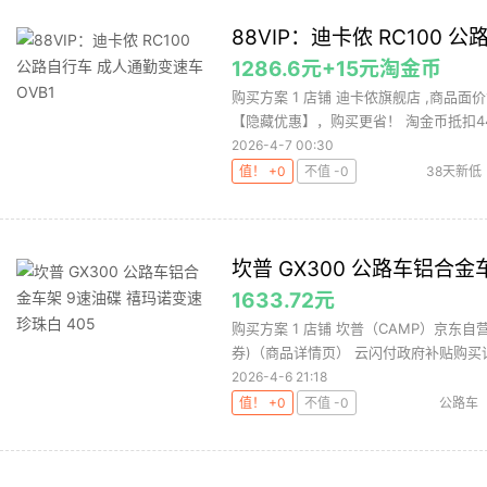
88VIP：迪卡侬 RC100 
1286.6元+15元淘金币
购买方案 1 店铺 迪卡侬旗舰店 ,商品面价1
【隐藏优惠】，购买更省！ 淘金币抵扣44.
2026-4-7 00:30
值！ +0
不值 -0
38天新低
坎普 GX300 公路车铝合金
1633.72元
购买方案 1 店铺 坎普（CAMP）京东自营旗
券)（商品详情页） 云闪付政府补贴购买详.
2026-4-6 21:18
值！ +0
不值 -0
公路车