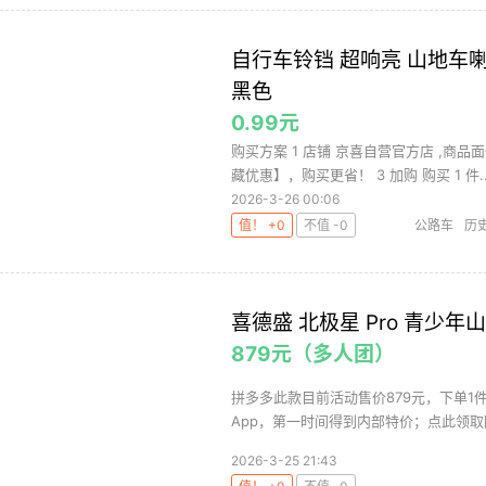
自行车铃铛 超响亮 山地车喇
黑色
0.99元
购买方案 1 店铺 京喜自营官方店 ,商品面
藏优惠】，购买更省！ 3 加购 购买 1 件..
2026-3-26 00:06
值！ +0
不值 -0
公路车
历
喜德盛 北极星 Pro 青少年
879元（多人团）
拼多多此款目前活动售价879元，下单1
App，第一时间得到内部特价；点此领取隐
2026-3-25 21:43