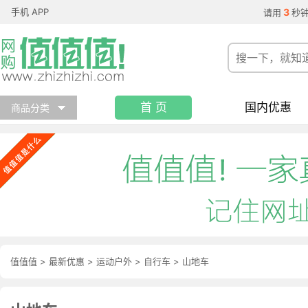
手机 APP
3
请用
秒
首 页
国内优惠
商品分类
值值值
>
最新优惠
>
运动户外
>
自行车
>
山地车