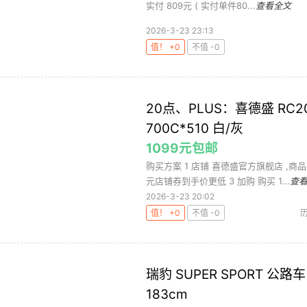
实付 809元 ( 实付单件80...
查看全文
2026-3-23 23:13
值！ +0
不值 -0
20点、PLUS：喜德盛 RC
700C*510 白/灰
1099元包邮
购买方案 1 店铺 喜德盛官方旗舰店 ,商品面
元店铺券到手价更低 3 加购 购买 1...
查
2026-3-23 20:02
值！ +0
不值 -0
瑞豹 SUPER SPORT 公路
183cm