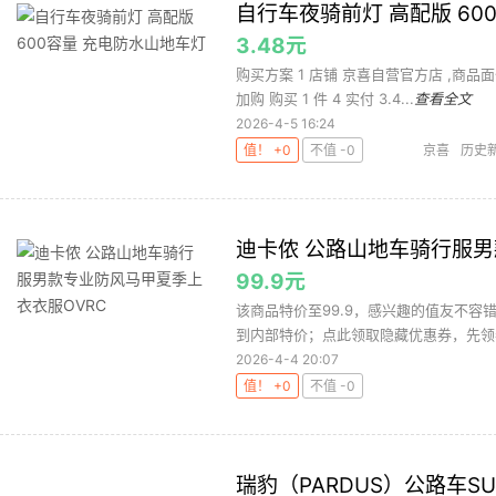
自行车夜骑前灯 高配版 60
3.48元
购买方案 1 店铺 京喜自营官方店 ,商品面价
加购 购买 1 件 4 实付 3.4...
查看全文
2026-4-5 16:24
值！ +0
不值 -0
京喜
历史
迪卡侬 公路山地车骑行服男
99.9元
该商品特价至99.9，感兴趣的值友不容
到内部特价；点此领取隐藏优惠券，先领
2026-4-4 20:07
值！ +0
不值 -0
瑞豹（PARDUS）公路车S