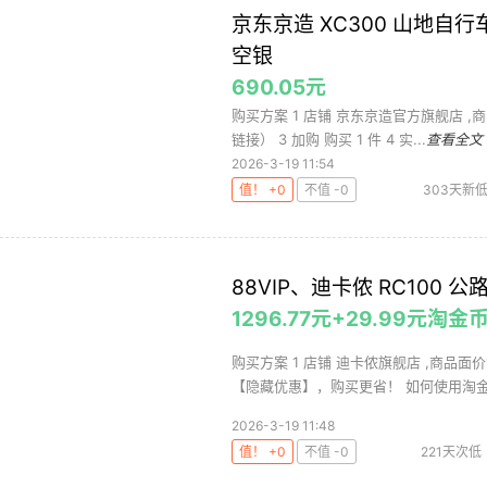
京东京造 XC300 山地自行车
空银
690.05元
购买方案 1 店铺 京东京造官方旗舰店 ,商品
链接） 3 加购 购买 1 件 4 实...
查看全文
2026-3-19 11:54
值！ +0
不值 -0
303天新
行车
山
88VIP、迪卡侬 RC100 
1296.77元+29.99元淘
购买方案 1 店铺 迪卡侬旗舰店 ,商品面价1
【隐藏优惠】，购买更省！ 如何使用淘金币
2026-3-19 11:48
值！ +0
不值 -0
221天次低