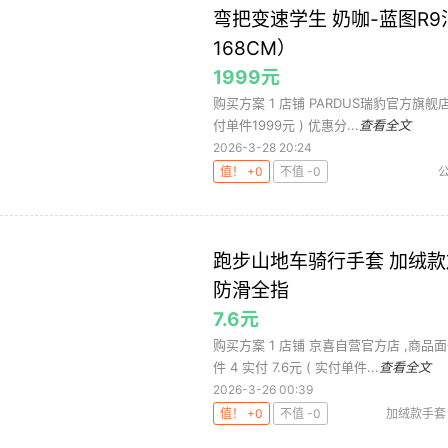
弯把变速学生 奶咖-蓝图R9
168CM）
1999元
购买方案 1 店铺 PARDUS瑞豹官方旗舰店 ,
付单件1999元 ) 优惠分...
查看全文
2026-3-28 20:24
值！ +0
不值 -0
跑步山地车骑行手套 加绒款加
防滑全指
7.6元
购买方案 1 店铺 京喜自营官方店 ,商品面价
件 4 实付 7.6元 ( 实付单件...
查看全文
2026-3-26 00:39
值！ +0
不值 -0
加绒款手套