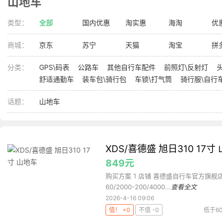
山地车
类型：
全部
国内优惠
淘实惠
海淘
优
商城：
京东
苏宁
天猫
淘宝
拼
分类：
GPS\码表
公路车
其他自行车配件
前照灯\反射灯
舒适通勤车
装车包\骑行包
车锁\打气筒
骑行服\自行
话题：
山地车
XDS/喜德盛 旭日310 17寸
849元
购买方案 1 店铺 喜德盛自行车官方旗舰店 ,商
60/2000-200/4000...
查看全文
2026-4-16 09:06
值！ +0
不值 -0
低于6