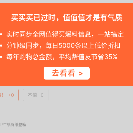
.....
买买买已过时，值值值才是有气质
0减20元黑五
、
满129元打8折
实时同步全网值得买爆料信息，一站搞定
分钟级同步，每日5000条以上低价折扣
一时间得到内部特价；点此
领取隐藏优惠券
，先领券再下单。
每年购物总金额，平均帮值友节省35%
查看完整图文 >
去看看 >
值！ +0
不值 -0
重卫生纸厕纸整箱