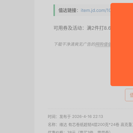
值达链接
：
item.jd.com/100131539510
可用券及活动：满2件打8.6折、
满20
下载干净清爽无广告的
网购值值值App
，第
去
时间：发布于 2026-4-16 22:13
名称：
维达 有芯卷纸超韧4层200克*24卷 高克
优惠价格：
38元（需买3件，需用券）