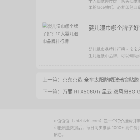
十大抽纸排行榜 - 购买抽
柔粉face抽纸、心相印经典系
婴儿湿巾哪个牌子好
婴儿纸巾品牌排行榜 - 宝
生儿湿纸巾品牌，可以帮助妈妈
上一篇：
京东京造 全车太阳防晒玻璃窗贴膜 
下一篇：
万丽 RTX5060Ti 星云 双风扇8G 
» 值值值（zhizhizhi.com）是一个特
和低质量数据后，每日同步推荐 1000+ 高
信息。
下载值值值App