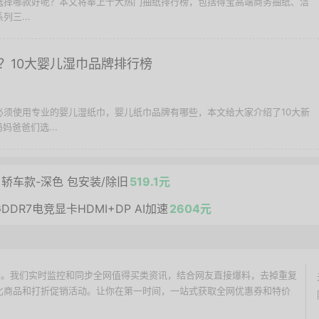
纸选择哪款好呢？本文将奉上十大热门抽纸排行榜，包括得宝高端商务抽纸、洁
列三...
？10大婴儿湿巾品牌排行榜
宝必须使用专业的婴儿湿纸巾，婴儿纸巾品牌有哪些，本文给大家介绍了10大新
爸爸们选...
轿车款-深色 包安装/除旧
519.1元
GDDR7电竞显卡HDMI+DP AI加速
2604元
价搜索引擎。我们实时监控和同步全网值得买类资讯，结合网友直接爆料，去掉重复
性价比商品和打折促销活动。让你在第一时间，一站式获取全网优惠券和特价