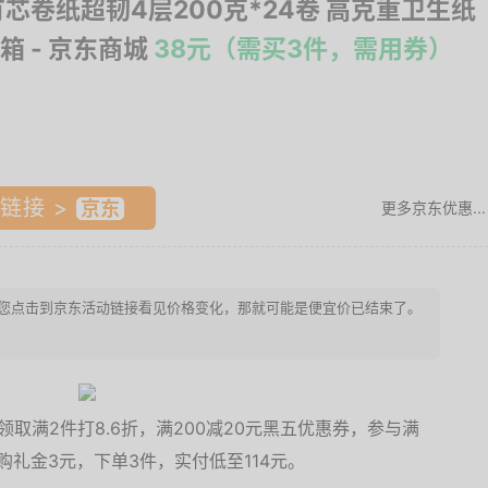
有芯卷纸超韧4层200克*24卷 高克重卫生纸
箱
- 京东商城
38元（需买3件，需用券）
链接 >
更多京东优惠...
。若是您点击到京东活动链接看见价格变化，那就可能是便宜价已结束了。
领取满2件打8.6折，满200减20元黑五优惠券，参与满
首购礼金3元，下单3件，实付低至114元。