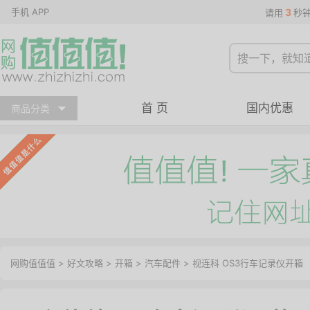
手机 APP
3
请用
秒
首 页
国内优惠
商品分类
网购值值值
>
好文攻略
>
开箱
>
汽车配件
> 视连科 OS3行车记录仪开箱