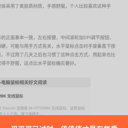
整体采用了类肤质材质，手感舒服，个人比较喜欢这种手
的正面基本一致，左右按键，中间滚轮加DPI调节按钮，
偏硬，可能与用手方式有关，水平鼠标点击时手是垂直下按
点，不过用了几天之后也习惯了这种点击方式，用起来也比
觉得不舒服，这点比水平鼠标确实要好。
多电脑鼠标相关好文阅读
DRBK 无线鼠标
Elecom 宜丽客 M-HT1DRBK 无线鼠标，这款鼠标
上上之选。接下来楼主...
 MT750 无线鼠标入手