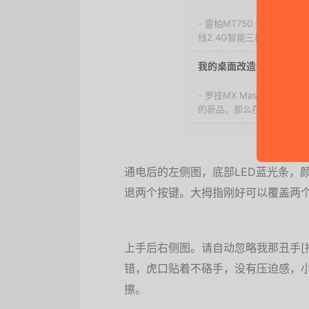
- 雷柏MT750 无线鼠标是R
线2.4G智能三模式，传输稳
我的桌面改造计划，Logite
- 罗技MX Master 2S
的新品，那么在实际体验中，Log
通电后的左侧图，底部LED蓝光条，
退两个按键。大拇指刚好可以覆盖两
上手后右侧图。请自动忽略我那丑手[
错，虎口贴着不硌手，没有压迫感，
擦。