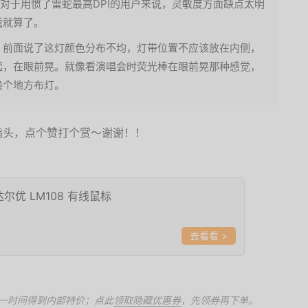
调节，对于用惯了雷蛇最高DPI的用户来说，灵敏度方面缺点太明
戏就算了。
。前面说了这灯颜色分布不均，灯带位置不应该放在内侧，
起，在眼前晃。就像看演唱会时荧光棒在眼前晃那种感觉，
换个地方布灯。
指头，点个赞打个赏～谢谢！！
 达尔优 LM108 有线鼠标
>
一时间得到内部特价；点此
领取隐藏优惠券
，先领券再下单。