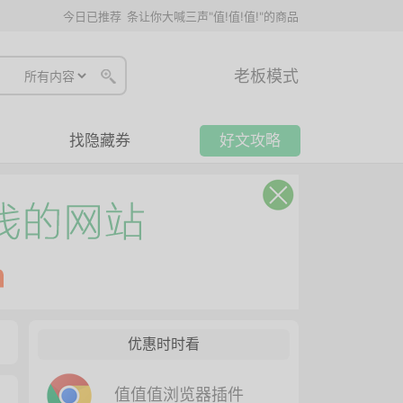
今日已推荐
条让你大喊三声"值!值!值!"的商品
老板模式
找隐藏券
好文攻略
优惠时时看
值值值浏览器插件