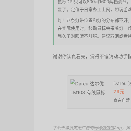
鼠标DPI只可以800和1600两档
显了。定位于日常办工上网，想玩游
灯！这条灯带位置和灯的分布都不好
在实际使用时，移动鼠标会带着灯一
晃久了对眼睛不舒服。建议取消或者
谢谢你认真看完，觉得不错请动动手
Dareu
79元
京东自营
下载干净清爽无广告的
网购值值值App
，第