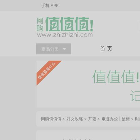
手机 APP
首 页
商品分类
网购值值值
>
好文攻略
>
开箱
>
电脑办公
|
鼠标
> 时