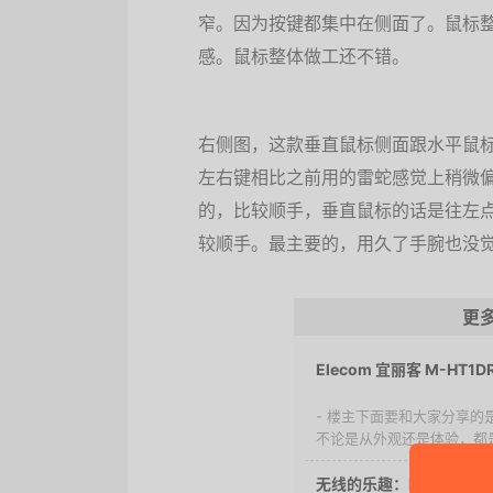
窄。因为按键都集中在侧面了。鼠标
感。鼠标整体做工还不错。
右侧图，这款垂直鼠标侧面跟水平鼠标
左右键相比之前用的雷蛇感觉上稍微
的，比较顺手，垂直鼠标的话是往左
较顺手。最主要的，用久了手腕也没
更
Elecom 宜丽客 M-HT1
- 楼主下面要和大家分享的是 
不论是从外观还是体验，都是
无线的乐趣：Rapoo 雷柏