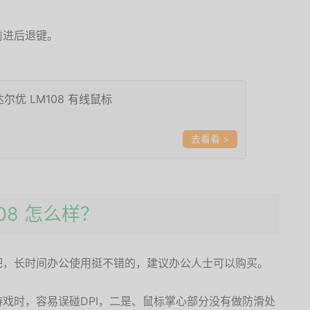
前进后退键。
 达尔优 LM108 有线鼠标
>
108 怎么样？
吧，长时间办公使用挺不错的，建议办公人士可以购买。
戏时，容易误碰DPI，二是、鼠标掌心部分没有做防滑处