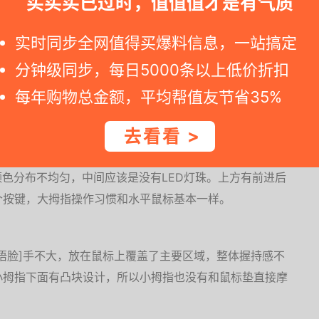
买买买已过时，值值值才是有气质
apoo 官方最近新发的商品， 支持蓝牙3.0 、4.0和无
定可靠，告别接收...
实时同步全网值得买爆料信息，一站搞定
分钟级同步，每日5000条以上低价折扣
ch 罗技MX Master 2S无线鼠标入手
每年购物总金额，平均帮值友节省35%
 怎么样？罗技MX Master 2S 无线鼠标是罗技官方今年推出
ite...
去看看 >
颜色分布不均匀，中间应该是没有LED灯珠。上方有前进后
个按键，大拇指操作习惯和水平鼠标基本一样。
捂脸]手不大，放在鼠标上覆盖了主要区域，整体握持感不
小拇指下面有凸块设计，所以小拇指也没有和鼠标垫直接摩