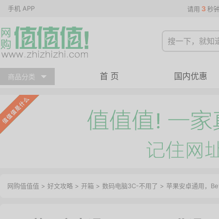
手机 APP
3
请用
秒
首 页
国内优惠
商品分类
网购值值值
>
好文攻略
>
开箱
>
数码电脑3C-不用了
> 苹果安卓通用，Be