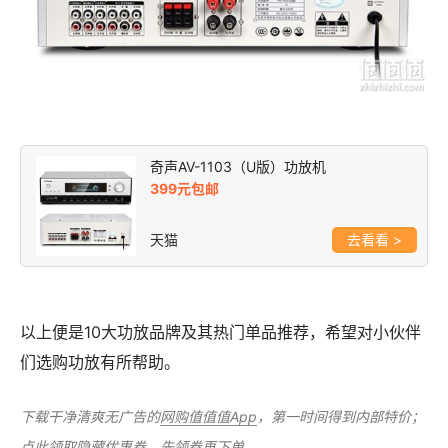
奇声AV-1103（U版）功放机
399元包邮
天猫
>
以上便是10大功放品牌及其热门单品推荐，希望对小伙伴
们选购功放有所帮助。
下载干净清爽无广告的
网购值值值App
，第一时间得到内部特价；
点此
领取隐藏优惠券
，先领券再下单。