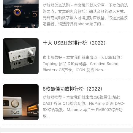
功放器怎么选购 - 本文我们就来分享一下功放的选
购要点，文章的内容包括：确认音频的输入方式、
光纤或同轴数字输入可增加对应设备、欲连接黑胶
唱盘者，请选择具有phono端子的...
十大 USB耳放排行榜（2022）
声卡哪款好 - 本文我们就来盘点十大USB耳放：
Topping 拓品 D10解码器、Creative Sound
Blasterx G5声卡、ICON 艾肯 Neo ...
8款最佳功放排行榜（2022）
功放器推荐 - 本文我们就来盘点8款最佳功放：
DA&T 谷津 Q15综合功放、NuPrime 新派 DAC-
9X综合功放、Marantz 马兰士 PM6007综合功
放...