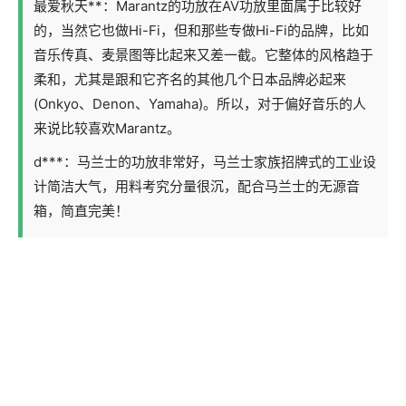
最爱秋天**：Marantz的功放在AV功放里面属于比较好
的，当然它也做Hi-Fi，但和那些专做Hi-Fi的品牌，比如
音乐传真、麦景图等比起来又差一截。它整体的风格趋于
柔和，尤其是跟和它齐名的其他几个日本品牌必起来
(Onkyo、Denon、Yamaha)。所以，对于偏好音乐的人
来说比较喜欢Marantz。
d***：马兰士的功放非常好，马兰士家族招牌式的工业设
计简洁大气，用料考究分量很沉，配合马兰士的无源音
箱，简直完美！