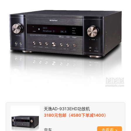
天逸AD-9313EHD功放机
3180元包邮（4580下单减1400）
京东
>