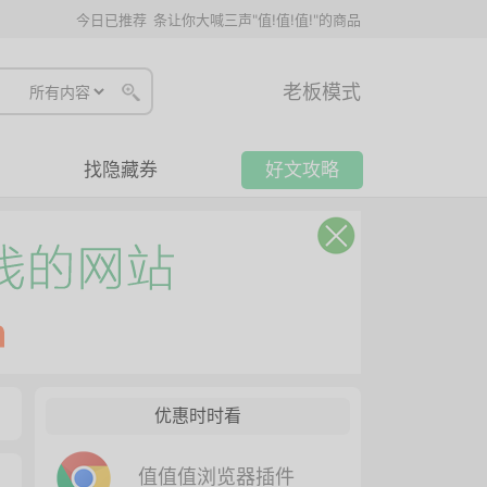
今日已推荐
条让你大喊三声"值!值!值!"的商品
老板模式
找隐藏券
好文攻略
优惠时时看
值值值浏览器插件