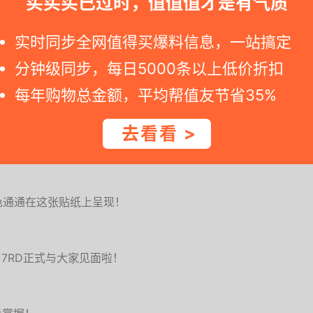
买买买已过时，值值值才是有气质
k)是英特尔公司提出的新一代笔记本电脑概念，旨在为用户提
实时同步全网值得买爆料信息，一站搞定
体验。本文将从什么是超极本...
分钟级同步，每日5000条以上低价折扣
十大热门笔记本电脑排行榜
每年购物总金额，平均帮值友节省35%
选哪款笔记本电脑而发愁吗？赶紧瞅瞅2018十大热门笔
榜吧，这里汇集了最新最受欢迎的十款笔记本电脑，而
去看看 >
本、游戏...
色通通在这张贴纸上呈现！
3 7RD正式与大家见面啦！