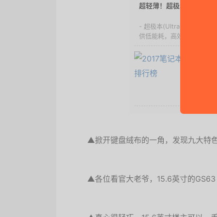
超轻薄！超极本选购指南
- 超极本(Ultraboo
供低能耗，高效率的移动生活
2018
- 还在为
记本排行
且囊括轻薄
▲掀开键盘绒布的一角，发现九大特
▲各位看官大老爷，15.6英寸的GS6