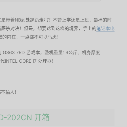
是带着NB到处趴趴走吗？不管上学还是上班，最棒的时
场厮杀对决！但是，想要达到这样的境界，手上的
笔记本电
效的内在，一点都不可以马虎！
的 GS63 7RD 游戏本，整机重量1.9公斤、机身厚度
TEL CORE i7 处理器！
都不输人！
RD-202CN 开箱