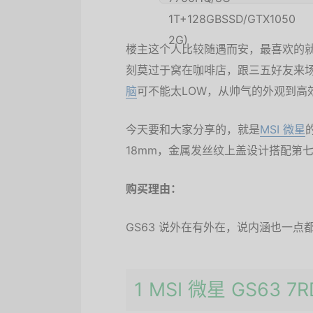
楼主这个人比较随遇而安，最喜欢的就
刻莫过于窝在咖啡店，跟三五好友来
脑
可不能太LOW，从帅气的外观到高
今天要和大家分享的，就是
MSI 微星
18mm，金属发丝纹上盖设计搭配第七代IN
购买理由：
GS63 说外在有外在，说内涵也一点
1 MSI 微星 GS63 7