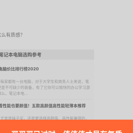
这么有质感？
笔记本电脑选购参考
电脑价比排行榜2020
几乎每家都有一台电脑，对于大学生和商务人士来说，笔
更是不可缺少的装备，有了它你可以愉快的办公学习游
么，笔记本电...
看性能也要颜值！五款高颜值高性能轻薄本推荐
子，尤其是妹子买，还是要选择高颜值、高性能兼得的，
大家带来几款酱紫的笔记本。