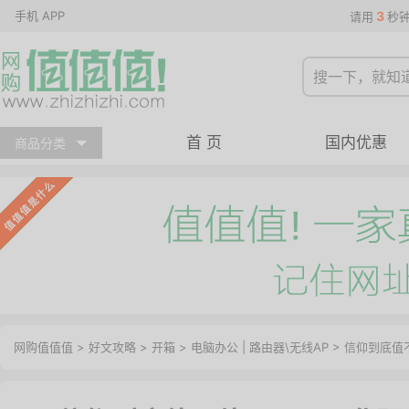
手机 APP
3
请用
秒
首 页
国内优惠
商品分类
网购值值值
>
好文攻略
>
开箱
>
电脑办公
|
路由器\无线AP
> 信仰到底值不