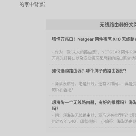
的家中背景）
无线路由器好文
强悍万兆口！Netgear 网件夜鹰 X10 无线
- 作为一款“未来的路由器”，NETGEAR 网件 R
万兆光纤接口以及发烧级玩家用到的端口聚合功能.
如何选购路由器？哪个牌子的路由器好？
- 角落没信号，老是掉线，还有人蹭网……真是
的路由器吧！
想海淘一个无线路由器，有好的推荐吗？海
吗？
- 问：想海淘无线路由器，亚马逊有推荐吗？想买一
用过WRT54G，印象很好！ 小编答：海淘路由器，