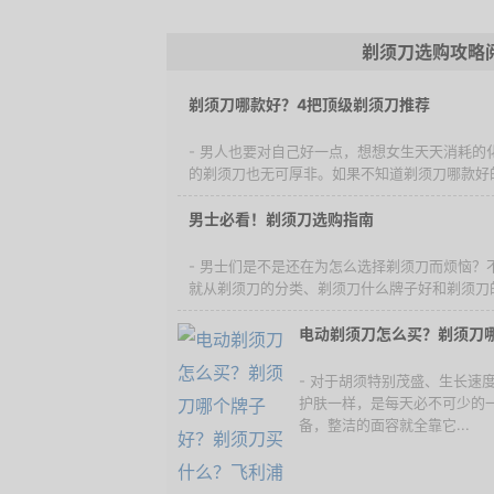
剃须刀选购攻略
剃须刀哪款好？4把顶级剃须刀推荐
- 男人也要对自己好一点，想想女生天天消耗的
的剃须刀也无可厚非。如果不知道剃须刀哪款好的
男士必看！剃须刀选购指南
- 男士们是不是还在为怎么选择剃须刀而烦恼？
就从剃须刀的分类、剃须刀什么牌子好和剃须刀的
电动剃须刀怎么买？剃须刀
- 对于胡须特别茂盛、生长速
护肤一样，是每天必不可少的
备，整洁的面容就全靠它...