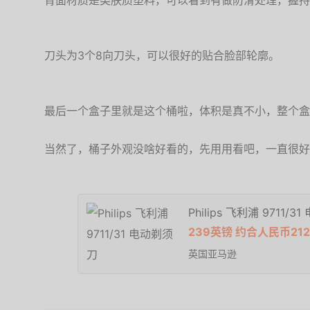
背面材质是类肤质塑料，可以看到有做防滑处理，握持
刀头为3个8向刀头，可以很好的贴合脸部轮廓。
最后一个盒子里就是这个桶啦，体积是真不小，整个盒
当然了，桶子外观没啥好看的，先用用看吧，一直很好
Philips 飞利浦 9711/
239英镑 约合人民币21
英国亚马逊