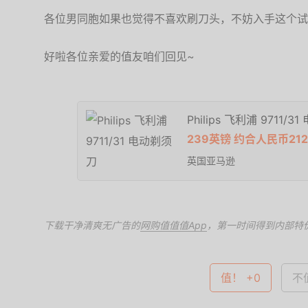
各位男同胞如果也觉得不喜欢刷刀头，不妨入手这个试
好啦各位亲爱的值友咱们回见~
Philips 飞利浦 9711/
239英镑 约合人民币21
英国亚马逊
下载干净清爽无广告的
网购值值值App
，第一时间得到内部特
值！ +0
不值