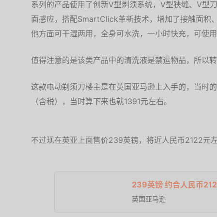
系列的产品使用了创新V型剃须系统，V型狭缝、V型刀
面感应，搭配SmartClick革新技术，增加了接触
他方面可干湿两用，全身可水洗，一小时快充，可使用
值得注意的是该类产品中的清洗液是禁运物品，所以转
这款电动剃须刀楼主是在英国亚马逊上入手的，当时的售价是
（含税），当时算下来也就1391元左右。
不过现在英亚上面售价239英镑，将近人民币2122元
239英镑 约合人民币21
英国亚马逊