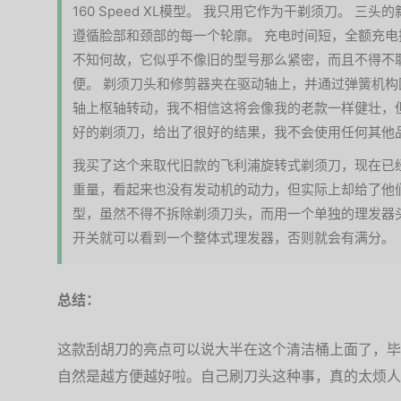
160 Speed XL模型。 我只用它作为干剃须刀。 
遵循脸部和颈部的每一个轮廓。 充电时间短，全额充电
不知何故，它似乎不像旧的型号那么紧密，而且不得不
便。 剃须刀头和修剪器夹在驱动轴上，并通过弹簧机构
轴上枢轴转动，我不相信这将会像我的老款一样健壮，
好的剃须刀，给出了很好的结果，我不会使用任何其他
我买了这个来取代旧款的飞利浦旋转式剃须刀，现在已
重量，看起来也没有发动机的动力，但实际上却给了他们
型，虽然不得不拆除剃须刀头，而用一个单独的理发器
开关就可以看到一个整体式理发器，否则就会有满分。
总结：
这款刮胡刀的亮点可以说大半在这个清洁桶上面了，毕
自然是越方便越好啦。自己刷刀头这种事，真的太烦人