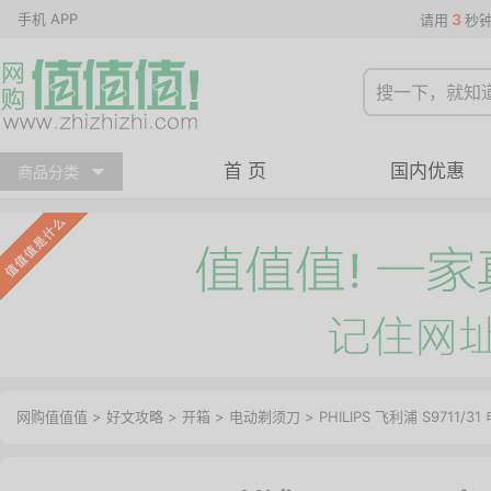
手机 APP
3
请用
秒
首 页
国内优惠
商品分类
网购值值值
>
好文攻略
>
开箱
>
电动剃须刀
> PHILIPS 飞利浦 S9711