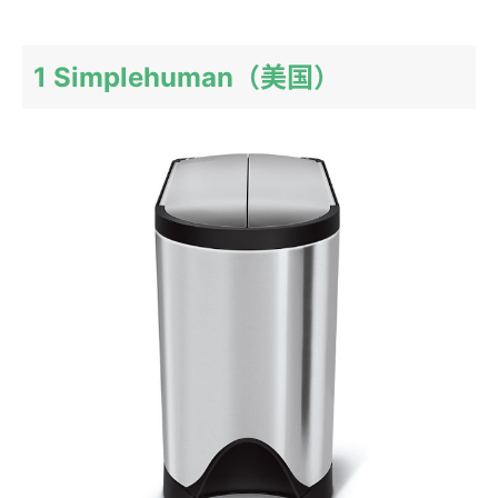
1 Simplehuman（美国）