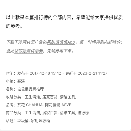
以上就是本篇排行榜的全部内容，希望能给大家提供优质
的参考。
下载干净清爽无广告的
网购值值值App
，第一时间得到内部特价；
点此
领取隐藏优惠券
，先领券再下单。
时间：发布于 2017-12-18 15:42 - 更新于 2023-2-21 11:27
小编：寒溪
名称：
垃圾桶品牌推荐
攻略分类：
卫生清洁
,
居家百货
,
清洁工具
,
品牌：
茶花 CHAHUA
,
阿司倍鹭 ASVEL
商品分类：
卫生清洁
,
居家百货
,
清洁工具
,
排行榜
话题：
垃圾桶
,
家用垃圾桶