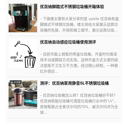
优百纳脚踏式不锈钢垃圾桶开箱体验
- 下面楼主要和大家分享的是 upella 优百纳有盖
脚踏式不锈钢垃圾桶，楼主将给大家展示这款垃
圾桶的包装、外观和做工细节，展示这款垃圾...
优百纳自动感应垃圾桶使用测评
- 目前市面上销售的带盖垃圾桶，开盖时均需采
用手动或脚踩方式实现。这种开盖方式主要的缺
点是既不卫生又不方便。经过精心研制，一种靠
红外感应...
测评：优百纳家用静音5L不锈钢垃圾桶
- 优百纳垃圾桶怎么样？优百纳垃圾桶好不好？
优百纳智能垃圾桶可谓是垃圾桶行业中的“LV”，
其销售额占全美沃尔玛的70%，被沃尔玛评为全
球...