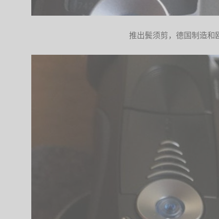
推出鬓须剪，德国制造和