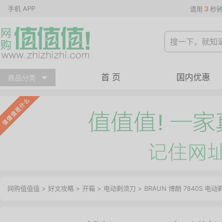
手机 APP
3
请用
秒
首 页
国内优惠
商品分类
网购值值值
>
好文攻略
>
开箱
>
电动剃须刀
> BRAUN 博朗 7840S 