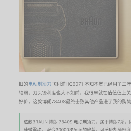
旧的
电动剃须刀
飞利浦HQ6071 不知不觉已经用了
较弱，刀头锋利度也大不如前，我很早就在值值值上关
好价，这款博朗7840S最终击败其他产品进了我的购
这款BRAUN 博朗 7840S 电动剃须刀，属于博朗7系
速微震动， 配合30000次/min的修剪，可感应胡须