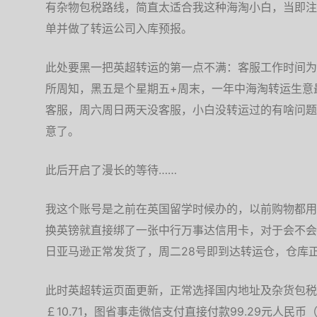
有杂物包税路线，简直太适合我这种海淘小白，当即注
单并做了转运公司入库预报。
此处要黑一把英超转运的第一点不满：客服工作时间为
所周知，黑五是个星期五+周末，一年中海淘转运生意
客服，周六周日两天没客服，小白没转运过的有啥问题
意了。
此后开启了漫长的等待……
我这个账号是之前在英国留学时候办的，以前购物都用
换英镑就直接绑了一张中行万事达信用卡，对于会不会
日亚马逊正常发货了，周二28号即到达转运仓，仓库
此时英超转运页面更新，正常选择国内地址及杂货包税
￡10.71，图省事走微信支付直接付款99.29元人