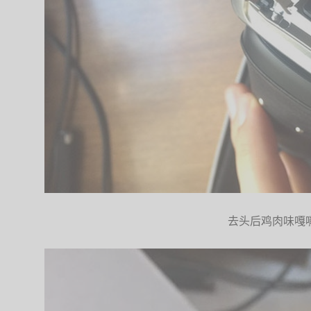
去头后鸡肉味嘎