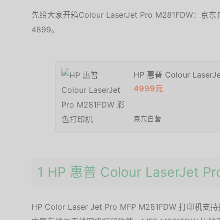
先给大家开箱Colour LaserJet Pro M281FDW：
4899。
HP 惠普 Colour Lase
4999元
京东自营
1 HP 惠普 Colour LaserJet 
HP Color Laser Jet Pro MFP M281FD