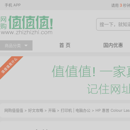
手机 APP
3
请用
秒
首 页
国内优惠
商品分类
网购值值值
>
好文攻略
>
开箱
>
打印机
|
电脑办公
> HP 惠普 Colour L