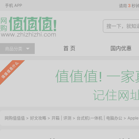
手机 APP
3
请用
秒
首 页
国内优惠
商品分类
网购值值值
>
好文攻略
>
开箱
|
评测
>
台式机\一体机
|
电脑办公
> Appl