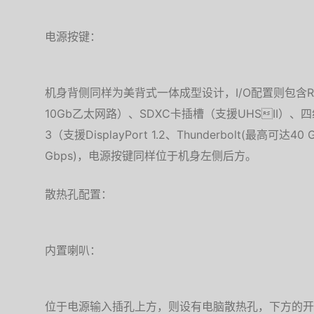
电源按键：
机身背侧同样为美背式一体成型设计，I/O配置则包含RJ-
10Gb乙太网路）、SDXC卡插槽（支援UHSII）、四组USB
3（支援DisplayPort 1.2、Thunderbolt(最高可达40 
Gbps)，电源按键同样位于机身左侧后方。
散热孔配置：
内置喇叭：
位于电源输入插孔上方，则设有电脑散热孔，下方的开