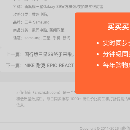
名称：
新旗舰三星Galaxy S9官方样张:夜拍确实很厉害
攻略分类：
数码电脑
,
品牌：
三星 Samsung
买买买
商品分类：
数码电脑
,
新闻政策
话题：
samsung
,
三星
,
手机
,
新闻
实时同步
分钟级同
上一篇：
国行版三星S9终于来啦，5799元起售
每年购物
下一篇：
NIKE 耐克 EPIC REACT FLYKNIT 跑鞋上脚体验
» 值值值（zhizhizhi.com）是一个特价搜索引擎。我们实时
和低质量数据后，每日同步推荐 1000+ 高性价比商品和打折促销
信息。
下载值值值App
Copyright © 2011-2026 网