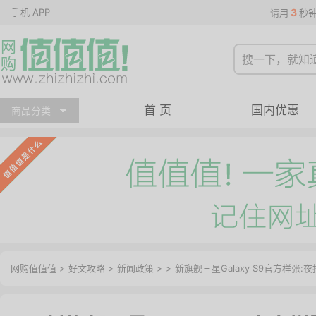
手机 APP
3
请用
秒
首 页
国内优惠
商品分类
网购值值值
>
好文攻略
>
新闻政策
> > 新旗舰三星Galaxy S9官方样张