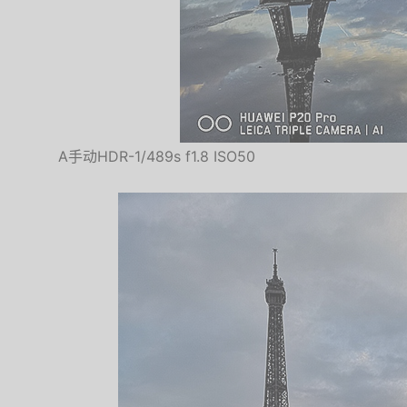
A手动HDR-1/489s f1.8 ISO50