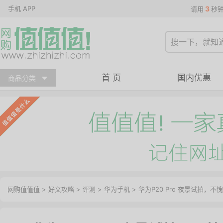
手机 APP
3
请用
秒
首 页
国内优惠
商品分类
网购值值值
>
好文攻略
>
评测
>
华为手机
> 华为P20 Pro 夜景试拍，