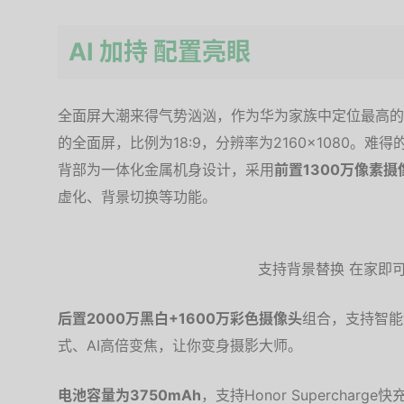
AI 加持 配置亮眼
全面屏大潮来得气势汹汹，作为华为家族中定位最高的旗舰
的全面屏，比例为18:9，分辨率为2160×1080。难
背部为一体化金属机身设计，采用
前置1300万像素摄
虚化、背景切换等功能。
支持背景替换 在家即
后置2000万黑白+1600万彩色摄像头
组合，支持智能
式、AI高倍变焦，让你变身摄影大师。
电池容量为3750mAh
，支持Honor Supercha