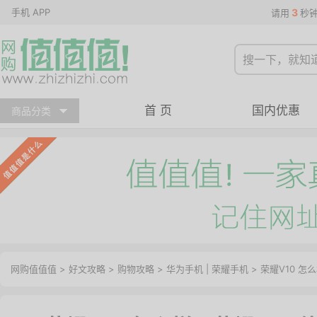
手机 APP
3
请用
秒
首 页
国内优惠
商品分类
网购值值值
>
好文攻略
>
购物攻略
>
华为手机
|
荣耀手机
> 荣耀V10 怎