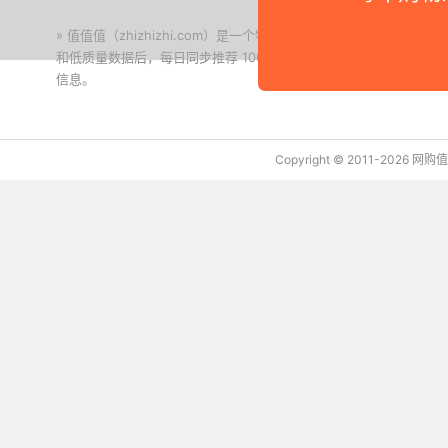
» 值值值（zhizhizhi.com）是一个特价搜索引擎。我们实时
和低质量数据后，每日同步推荐 1000+ 高性价比商品和打折促销
信息。
下载值值值App
Copyright © 2011-2026 网