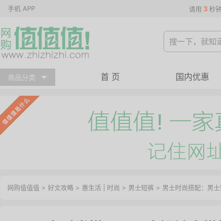
手机 APP
3
请用
秒
首 页
国内优惠
商品分类
网购值值值
>
好文攻略
>
惠生活
|
时尚
>
男士短裤
> 男士时尚搭配：男