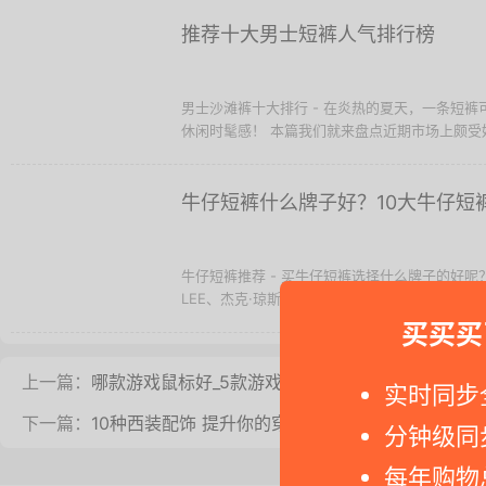
推荐十大男士短裤人气排行榜
男士沙滩裤十大排行 - 在炎热的夏天，一条短
休闲时髦感！ 本篇我们就来盘点近期市场上颇受好评
牛仔短裤什么牌子好？10大牛仔短
牛仔短裤推荐 - 买牛仔短裤选择什么牌子的好
LEE、杰克·琼斯、Gap、Lee Cooper、美特斯邦威
买买买
上一篇：
哪款游戏鼠标好_5款游戏鼠标推荐
实时同步
下一篇：
10种西装配饰 提升你的穿搭风格！
分钟级同
每年购物