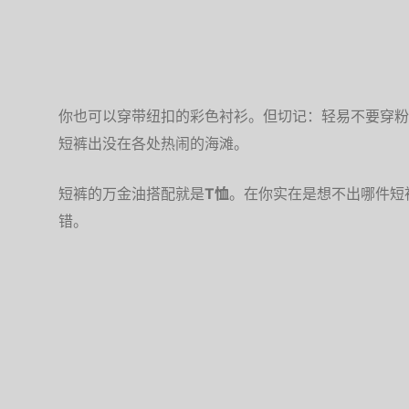
你也可以穿带纽扣的彩色衬衫。但切记：轻易不要穿粉
短裤出没在各处热闹的海滩。
短裤的万金油搭配就是
T恤
。在你实在是想不出哪件短
错。