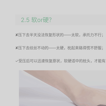
2.5 软or硬？
✘压下去半天没法恢复形状的——太软，承托力不行；
✘压下去纹丝不动的——太硬，枕起来硌得慌不舒服；
✓受压后可以迅速恢复原状，软硬适中的枕头，才能有