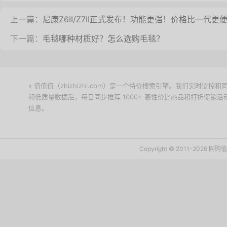
上一篇：
尼康Z6II/Z7II正式发布！功能更强！价格比一代更
下一篇：
毛毯哪种材质好？怎么选购毛毯？
» 值值值（zhizhizhi.com）是一个特价搜索引擎。我们实时
和低质量数据后，每日同步推荐 1000+ 高性价比商品和打折促销
信息。
下载值值值App
Copyright © 2011-2026 网