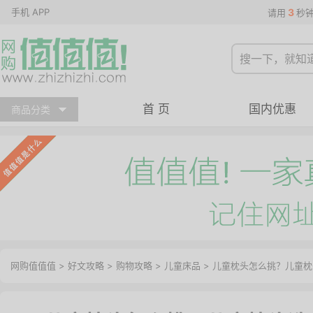
手机 APP
3
请用
秒
首 页
国内优惠
商品分类
网购值值值
>
好文攻略
>
购物攻略
>
儿童床品
> 儿童枕头怎么挑？儿童