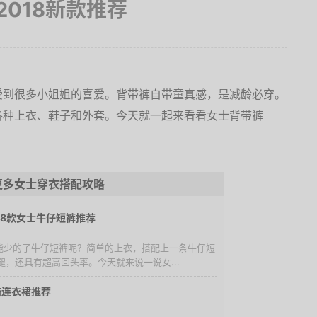
018新款推荐
受到很多小姐姐的喜爱。背带裤自带童真感，是减龄必穿。
各种上衣、鞋子和外套。今天就一起来看看女士背带裤
更多女士穿衣搭配攻略
，8款女士牛仔短裤推荐
里能少的了牛仔短裤呢？简单的上衣，搭配上一条牛仔短
，还具有超高回头率。今天就来说一说女...
结连衣裙推荐