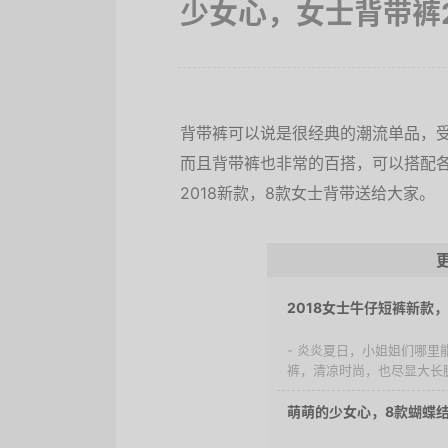
少女心，女士背带裤2
背带裤可以说是很经典的潮流单品，
而且背带裤也非常的百搭，可以搭配
2018新款，8款女士背带送给大家。
2018女士牛仔短裤新款
- 炎炎夏日，小姐姐们哪
裤，清凉时尚，也尽显大长腿
萌萌的少女心，8款蝴蝶