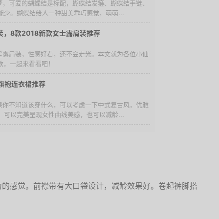
主梦，可爱的蝴蝶结是标配，蝴蝶结发箍、蝴蝶结手链、
少。蝴蝶结给人一种甜美乖巧感觉，萌萌...
，8款2018新款女士露肩装推荐
就是露肩装，性感好看，还不会走光。本文就为各位小仙
新款，一起来看看吧！
款旗袍连衣裙推荐
如果你不知道该穿什么，可以考虑一下中式复古风，优雅
可以完美呈现女性曲线美感，也可以减龄...
力的感觉。前襟带有大口袋设计，减龄效果好。卷起裤脚搭