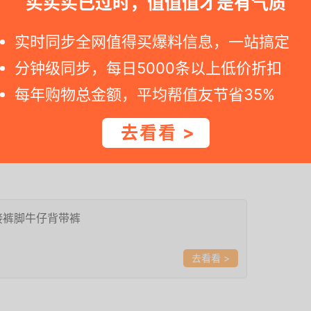
买买买已过时，值值值才是有气质
>
实时同步全网值得买爆料信息，一站搞定
分钟级同步，每日5000条以上低价折扣
每年购物总金额，平均帮值友节省35%
去看看 >
带有复古味道。裤脚为拼接设计，十分的个性，时髦感很
。
接裤脚牛仔背带裤
>