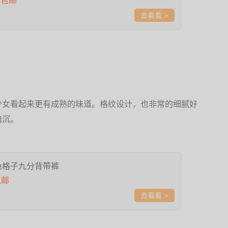
元包邮
>
少女看起来更有成熟的味道。格纹设计，也非常的细腻好
暗沉。
色格子九分背带裤
包邮
>