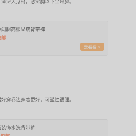
打造逆天身材，感觉胸以下全是腿。
色阔腿高腰显瘦背带裤
包邮
>
适好穿卷边穿着更好，可塑性很强。
袋装饰水洗背带裤