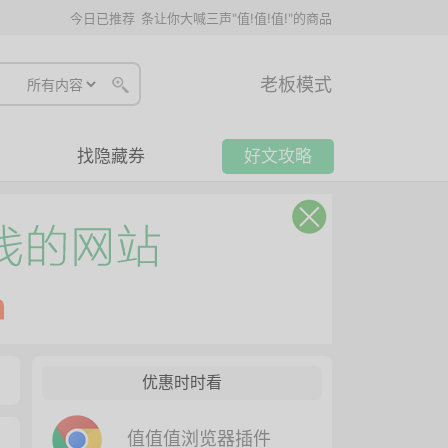
今日已推荐
条让你大喊三声"值!值!值!"的商品
老板模式
找隐藏券
好文攻略
优惠时时看
值值值浏览器插件