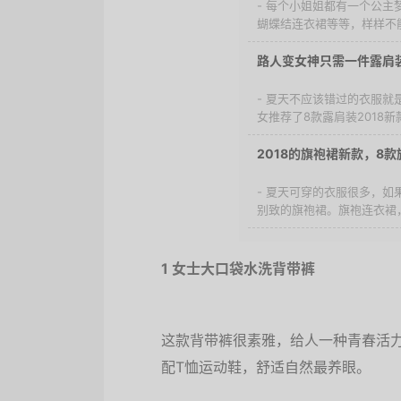
- 每个小姐姐都有一个公
蝴蝶结连衣裙等等，样样不能
路人变女神只需一件露肩装
- 夏天不应该错过的衣服
女推荐了8款露肩装2018
2018的旗袍裙新款，8
- 夏天可穿的衣服很多，
别致的旗袍裙。旗袍连衣裙，
1 女士大口袋水洗背带裤
这款背带裤很素雅，给人一种青春活
配T恤运动鞋，舒适自然最养眼。