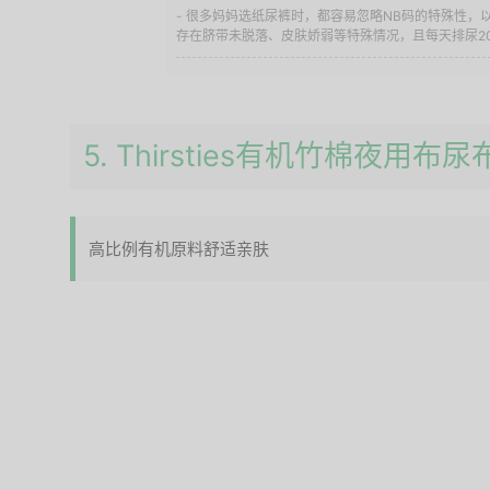
- 很多妈妈选纸尿裤时，都容易忽略NB码的特殊性，
存在脐带未脱落、皮肤娇弱等特殊情况，且每天排尿20次
5. Thirsties有机竹棉夜用
高比例有机原料舒适亲肤