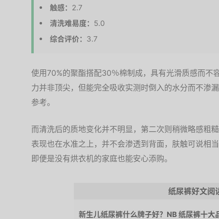
触感：
2.7
清洗难易度：
5.0
综合评价：
3.7
使用70%的聚酯搭配30％棉制成，具有光滑质感而不
力并非顶尖，但能完全吸收实测时倒入的水分而不渗漏
参考。
而清洗后的质地变化并不明显，第二次则稍微略感粗糙
表现也在水准之上，并不会渗透到背面，肤触可说相当
即便是没有烘衣机的家庭也能安心添购。
纸尿裤好文阅
新生儿纸尿裤什么牌子好？NB 纸尿裤十大