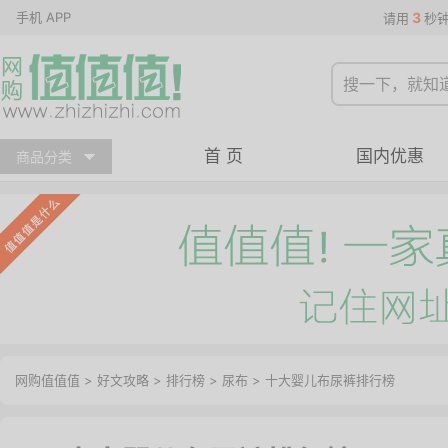
手机 APP
3
请用
秒
首 页
国内优惠
商品分类
网购值值值
>
好文攻略
>
排行榜
>
尿布
> 十大婴儿布尿裤排行榜