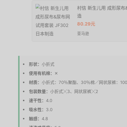
村信 新生儿用 成形尿布&
造
80.29元
亚马逊
形状：
小折式
使用有机棉：
✕
材质：
小折式：70％聚酯、30％棉／网状尿裤：10
包装数量：
小折式╳3、网状尿裤╳2
速干性：
4.0
吸水性：
3.0
触感：
4.8