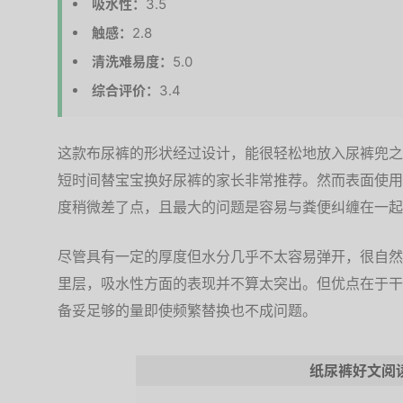
吸水性：
3.5
触感：
2.8
清洗难易度：
5.0
综合评价：
3.4
这款布尿裤的形状经过设计，能很轻松地放入尿裤兜之
短时间替宝宝换好尿裤的家长非常推荐。然而表面使用
度稍微差了点，且最大的问题是容易与粪便纠缠在一起
尽管具有一定的厚度但水分几乎不太容易弹开，很自然
里层，吸水性方面的表现并不算太突出。但优点在于干
备妥足够的量即使频繁替换也不成问题。
纸尿裤好文阅