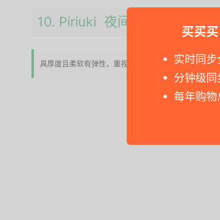
10. Piriuki 夜间布尿裤
买买买
实时同步
具厚度且柔软有弹性，重视穿戴舒适者必备
分钟级同
每年购物