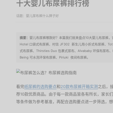
十大婴儿布尿裤排行榜
婴儿尿布裤什么牌子好
婴儿布尿裤哪款好？本篇我们就来盘点10大婴儿布尿裤，它们分别是：N
Hotel 口袋式布尿裤、村信 JF302 新生儿用小折式布尿裤、Tots Bot
式布尿裤、Thirsties Duo 包裹式尿布、Alvababy 环保布尿布、Kan
Being 可水洗环保布尿裤、Piriuki 夜间布尿裤。
看完
纸尿裤的选购要点
和
20款布尿裤开箱实测
之后，
荐10款优质商品。由于每一款商品皆各有所长，家长
等条件做为参考基准，再配合选购要点进一步筛选，想