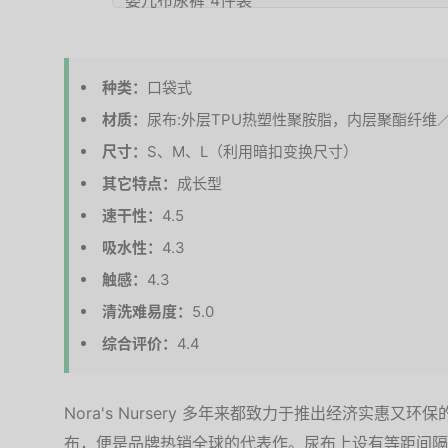
种类：
口袋式
材质：
尿布:外层TPU热塑性聚胺脂，内层聚酯纤维
尺寸：
S、M、L（利用暗扣变换尺寸）
其它特点：
成长型
速干性：
4.5
吸水性：
4.3
触感：
4.3
清洗难易度：
5.0
综合评价：
4.4
Nora's Nursery 多年来都致力于推出经济实惠
布，便是品牌热销全球的代表作。尿布上设有等距间隔