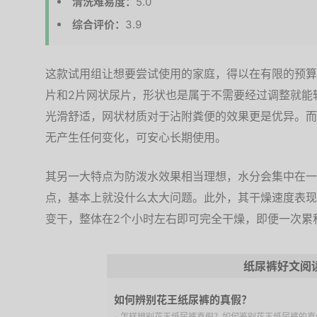
清洗难易度：
5.0
综合评价：
3.9
这款试用组让想要尝试使用的家庭，得以在有限的预算
片和2片网状尿片，形状也是属于不需要经过调整就能
光滑舒适，网状材质对于沾附粪便的效果更是优异。而
无产生任何变化，可安心长期使用。
其另一大特点为防泼水效果相当理想，水分会集中在一
点，基本上就没什么太大问题。此外，其干燥速度表现
变干，整体在2个小时左右即可完全干燥，即便一次累
纸尿裤好文阅
如何辨别花王纸尿裤的真假？
- 怎样辨别花王纸尿裤真假？如何鉴别花王纸尿裤的