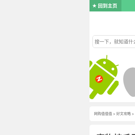
回到主页
网购值值值
>
好文攻略
>