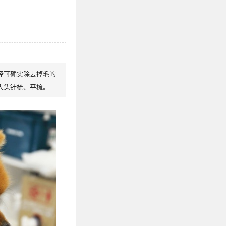
择可确实除去掉毛的
大头针梳、平梳。