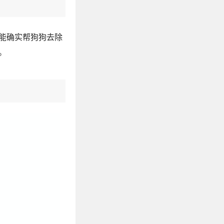
能确实帮狗狗去除
。