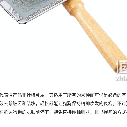
代表性产品非针梳莫属，其适用于所有的犬种而可说是必备的基
效去除脏污和结块，轻松就能让狗狗保持精神焕发的仪容。不过
在抵达狗狗的肌肤前停下，避免直接碰触肌肤，且以握笔的方式