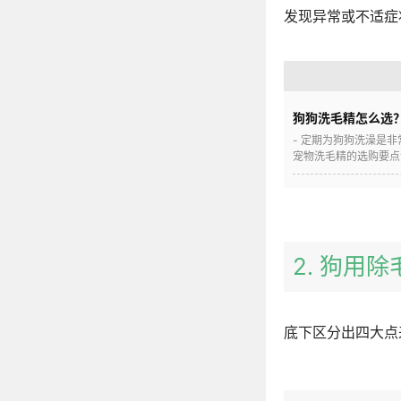
发现异常或不适症
狗狗洗毛精怎么选
- 定期为狗狗洗澡是
宠物洗毛精的选购要点包
2. 狗用
底下区分出四大点