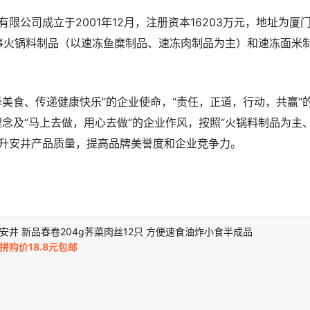
限公司成立于2001年12月，注册资本16203万元，地址为厦
从事火锅料制品（以速冻鱼糜制品、速冻肉制品为主）和速冻面米
华美食、传递健康快乐”的企业使命，“责任，正道，行动，共赢”
理念及“马上去做，用心去做”的企业作风，按照“火锅料制品为主
升安井产品质量，提高品牌美誉度和企业竞争力。
安井 新品春卷204g荠菜肉丝12只 方便速食油炸小食半成品
拼购价18.8元包邮