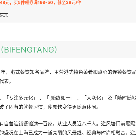
48元，买5件领券满199-50，低至38元/件
京东
（BIFENGTANG）
98年，港式餐饮知名品牌，主营港式特色菜肴和点心的连锁餐饮
代表。
、「专注多元化」 、「[始终如一」 、「大众化」 及「随时随
破了固有的就餐习惯，使餐饮变得更随意休闲。
有自营连锁餐馆逾一百家，从业人员近八千人。避风塘门前熙熙
的盛况在上海已成为一道亮丽的风景线。经典与时尚相融合，避