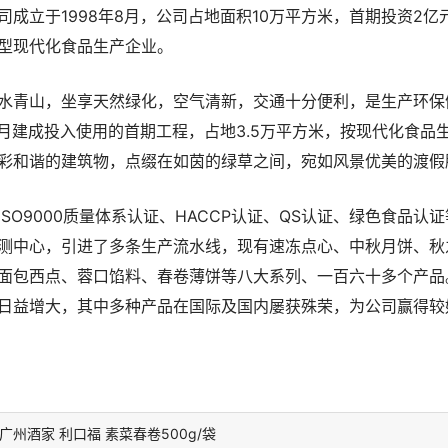
司成立于1998年8月，公司占地面积10万平方米，首期投资2
型现代化食品生产企业。
水青山，坐享天然绿化，空气清新，交通十分便利，是生产环保
年8月建成投入使用的首期工程，占地3.5万平方米，按现代化食品
彩和谐的建筑物，点缀在如茵的绿草之间，宛如风景优美的渡假
SO9000质量体系认证、HACCP认证、QS认证、绿色食品认
测中心，引进了多条生产流水线，现有速冻点心、中秋月饼、秋
面包西点、蓉口馅料、春卷薄饼等八大系列、一百六十多个产品
日益增大，其中多种产品在国际及国内屡获殊荣，为公司赢得较
广州酒家 利口福 素菜春卷500g/袋