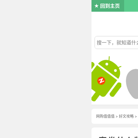
回到主页
网购值值值
>
好文攻略
>