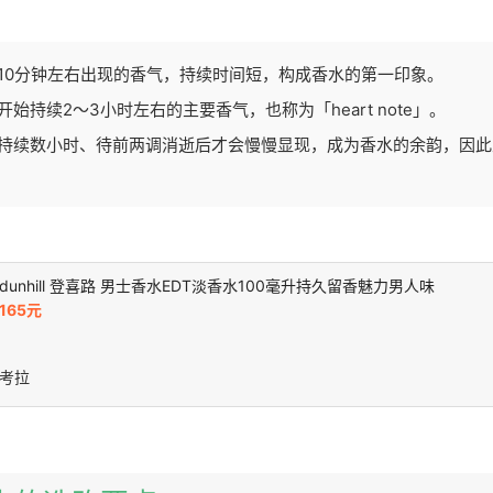
10分钟左右出现的香气，持续时间短，构成香水的第一印象。
始持续2〜3小时左右的主要香气，也称为「heart note」。
持续数小时、待前两调消逝后才会慢慢显现，成为香水的余韵，因此又
dunhill 登喜路 男士香水EDT淡香水100毫升持久留香魅力男人味
165元
考拉