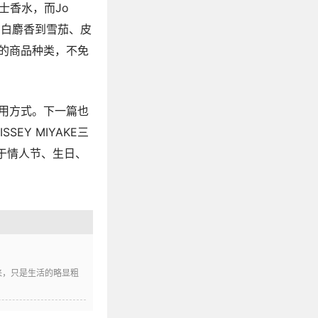
男士香水，而Jo
、白麝香到雪茄、皮
的商品种类，不免
用方式。下一篇也
EY MIYAKE三
算于情人节、生日、
未来，只是生活的略显粗