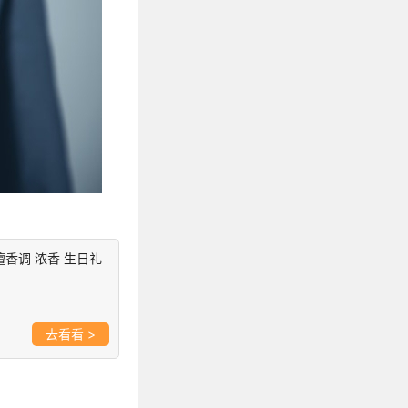
草檀香调 浓香 生日礼
>