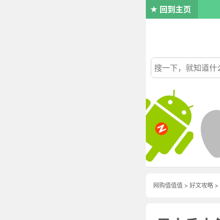
回到主页
网购值值值
>
好文攻略
>