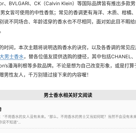
r、BVLGARI、CK（Calvin Klein）等国际品牌皆有推出多款
主打男女皆可使用的中性香氛；常见的香调更有海洋、木质、柑橘
别说不同场合、年龄适穿的香水也不尽相同，面对如此目不暇给
。
的时间，本次主题将说明选购香水的诀窍，以及各香调的常见应
0大男士香水
，替各位值友提供选购的捷径，其中包括CHANEL、ISS
ligon’s潘海利根等多款品牌。不论是想为自己改变形象，或是打
赠男性友人，千万别错过接下来的内容喔！
男士香水相关好文阅读
榜
el曾说过：“不用香水的女人没有未来。”那么，不用香水的男士又当如何呢？当然不会没有
不知道“...