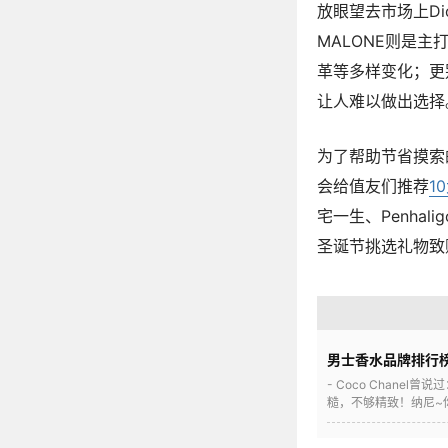
放眼望去市场上Dio
MALONE则是
革等多样变化；更
让人难以做出选择
为了帮助节省摸索
会给值友们推荐
1
宅一生、Penha
圣诞节挑选礼物致
男士香水品牌排行
- Coco Chan
糙，不够精致！纳尼~你说