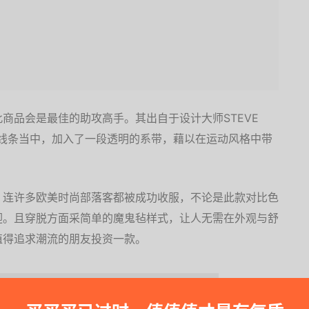
商品会是最佳的助攻高手。其出自于设计大师STEVE
落线条当中，加入了一段透明的系带，藉以在运动风格中带
，连许多欧美时尚部落客都被成功收服，不论是此款对比色
迎。且穿脱方面采简单的魔鬼毡样式，让人无需在外观与舒
值得追求潮流的朋友投资一款。
凉鞋相关好文阅读