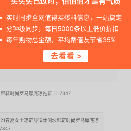
买买买已过时，值值值才是有气质
shion SDNL 男士凉鞋上脚
防水靴和军靴都是颇为著名的产品，该品牌于今年夏天首次推出
 ”，主打“军能概念”，...
实时同步全网值得买爆料信息，一站搞定
分钟级同步，每日5000条以上低价折扣
每年购物总金额，平均帮值友节省35%
拖鞋
去看看 >
2021春夏女士凉鞋舒适休闲坡跟鞋时尚罗马厚底凉
7347