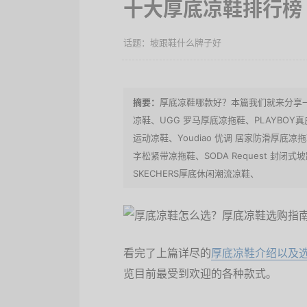
十大厚底凉鞋排行榜
坡跟鞋什么牌子好
厚底凉鞋哪款好？本篇我们就来分享一下1
凉鞋、UGG 罗马厚底凉拖鞋、PLAYBOY真皮
运动凉鞋、Youdiao 优调 居家防滑厚底凉拖鞋
字松紧带凉拖鞋、SODA Request 封闭式坡跟
SKECHERS厚底休闲潮流凉鞋、
看完了上篇详尽的
厚底凉鞋介绍以及
览目前最受到欢迎的各种款式。