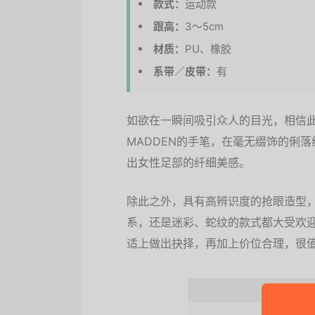
款式：
运动款
跟高：
3～5cm
材质：
PU、橡胶
系带／皮带：
有
如欲在一瞬间吸引众人的目光，相信此
MADDEN的手笔，在毫无缀饰的俐
出女性足部的纤细美感。
除此之外，具有高辨识度的抢眼造型
系，还是迷彩、蛇纹的款式都大受欢
适上做出抉择，再加上价位合理，很