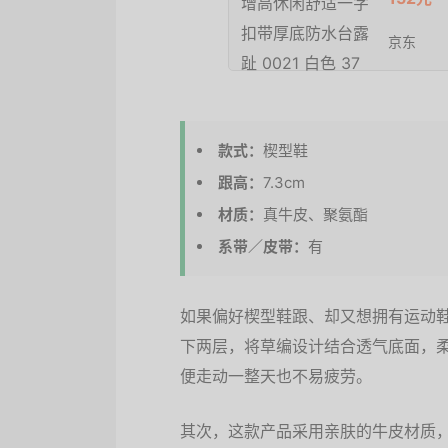
京东
款式：
楔型鞋
跟高：
7.3cm
材质：
真牛皮、聚氨酯
系带／皮带：
有
如果偏好楔型鞋跟、却又想拥有运动
下两层，将草编设计结合透气底面，
便走动一整天也不易疲劳。
其次，这款产品采用亲肤的牛皮材质