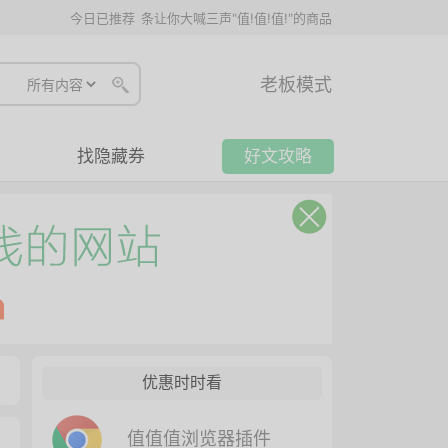
今日已推荐
条让你大喊三声"值!值!值!"的商品
老板模式
找隐藏券
好文攻略
优惠时时看
值值值浏览器插件