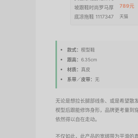
789元
天猫
款式：
楔型鞋
跟高：
6.35cm
材质：
真皮
系带／皮带：
无
无论是想拉长腿部线条、或是希望散发
楔型后跟能修饰身形，品牌更考量到
依然得以自在走动。
不仅如此，此产品的宽绑带为平滑的