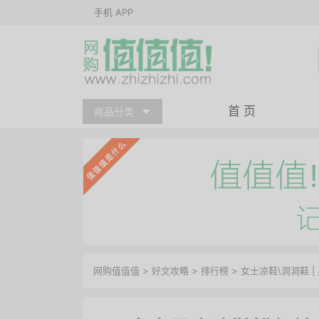
手机 APP
首 页
商品分类
网购值值值
>
好文攻略
>
排行榜
>
女士凉鞋\洞洞鞋
|