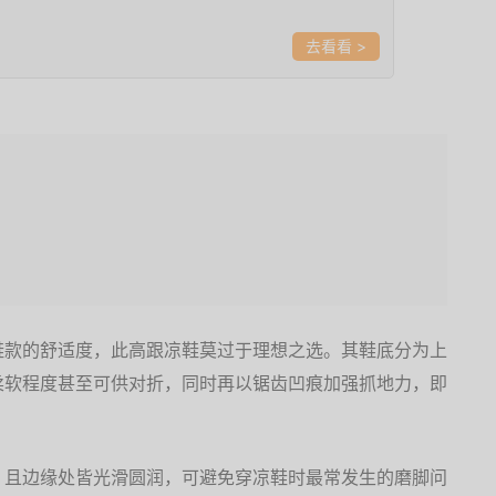
>
鞋款的舒适度，此高跟凉鞋莫过于理想之选。其鞋底分为上
柔软程度甚至可供对折，同时再以锯齿凹痕加强抓地力，即
，且边缘处皆光滑圆润，可避免穿凉鞋时最常发生的磨脚问