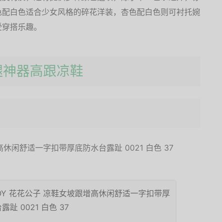
色配白色适合少女风格的碎花洋装，杏色配白色则可衬托婉
受穿搭乐趣。
美腿神器高跟凉鞋
BOY 花花公子 凉鞋女坡跟增高休闲舒适一字扣带厚
趾 0021 白色 37