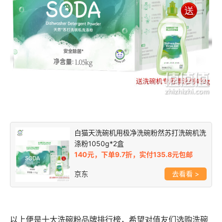
白猫天洗碗机用极净洗碗粉然苏打洗碗机洗
涤粉1050g*2盒
140元，下单9.7折，实付135.8元包邮
京东
>
以上便是十大洗碗粉品牌排行榜，希望对值友们选购洗碗