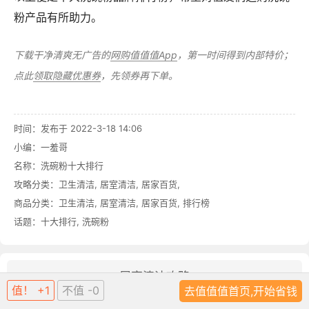
粉产品有所助力。
下载干净清爽无广告的
网购值值值App
，第一时间得到内部特价；
点此
领取隐藏优惠券
，先领券再下单。
时间：发布于 2022-3-18 14:06
小编：一羞哥
名称：
洗碗粉十大排行
攻略分类：
卫生清洁
,
居室清洁
,
居家百货
,
商品分类：
卫生清洁
,
居室清洁
,
居家百货
,
排行榜
话题：
十大排行
,
洗碗粉
居室清洁攻略
值！ +1
不值 -0
去值值值首页,开始省钱