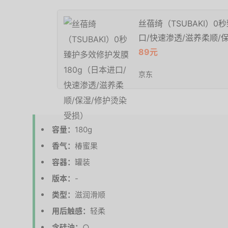
丝蓓绮（TSUBAKI）0
口/快速渗透/滋养柔顺/
89元
京东
容量：
180g
香气：
椿蜜果
容器：
罐装
版本：
-
类型：
滋润滑顺
用后触感：
轻柔
含硅油：
○