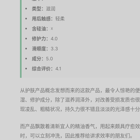
类型：
滋润
用后触感：
轻柔
含硅油：
☓
修护力：
4.0
滑顺度：
3.3
成分：
5.0
综合评价：
4.1
从护肤产品概念发想而来的这款产品，最令人惊艳的便
湿、修护成分，除了滋养润泽外，对改善受损发质也很
现凌乱、粗糙状况，持久力很不错且淡淡的光泽感十分
而产品飘散着清新宜人的精油香气，用起来颇具疗愈效
时，可以立刻冲洗，因此推荐给讲求效率的朋友们。