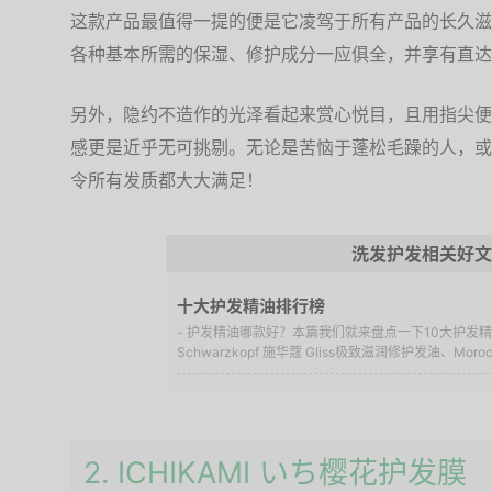
这款产品最值得一提的便是它凌驾于所有产品的长久滋
各种基本所需的保湿、修护成分一应俱全，并享有直达
另外，隐约不造作的光泽看起来赏心悦目，且用指尖便
感更是近乎无可挑剔。无论是苦恼于蓬松毛躁的人，或
令所有发质都大大满足！
洗发护发相关好文
十大护发精油排行榜
- 护发精油哪款好？本篇我们就来盘点一下10大护发
Schwarzkopf 施华蔻 Gliss极致滋润修护发油、Morocca
2. ICHIKAMI いち樱花护发膜