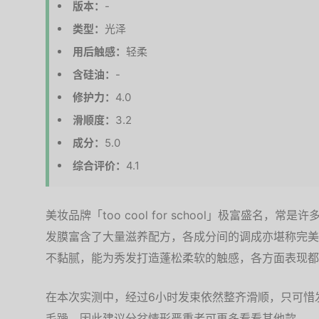
版本：
-
类型：
光泽
用后触感：
轻柔
含硅油：
-
修护力：
4.0
滑顺度：
3.2
成分：
5.0
综合评价：
4.1
美妆品牌「too cool for school」极富盛名
发膜富含了大量滋养配方，各成分间的调成亦堪称完美
不黏腻，能为秀发打造蓬松柔软的触感，各方面表现都
在本次实测中，经过6小时发束依然整齐滑顺，只可惜
毛躁，因此建议分岔情形严重者可再多看看其他款。