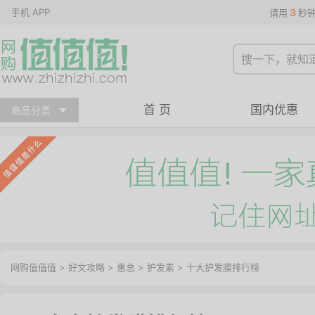
手机 APP
3
请用
秒
首 页
国内优惠
商品分类
网购值值值
>
好文攻略
>
惠总
>
护发素
> 十大护发膜排行榜