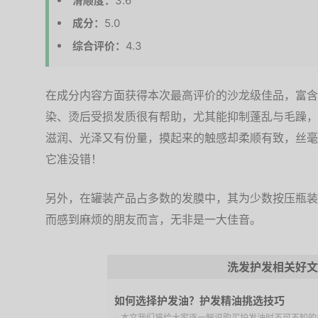
滑顺度：
3.6
成分：
5.0
综合评价：
4.3
在成分内容方面获得本次最高评价的沙龙级佳品，富含
染、烫后受损发质很有帮助，尤其能抑制蓬乱与毛躁，
滋润、光泽又有份量，摸起来的触感却柔顺有致，丝毫
它准没错！
另外，在罐装产品占多数的发膜中，其为少数按压瓶装
而感到麻烦的朋友而言，无非是一大佳音。
洗发护发相关好文
如何选择护发油？护发精油挑选技巧
- 本文我们将给大家逐一解说购买护发油时不可不知