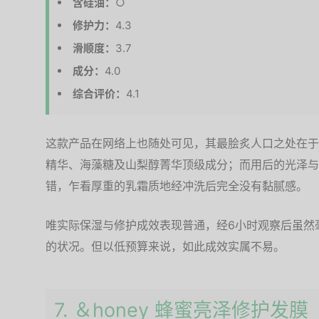
含硅油：
○
修护力：
4.3
滑顺度：
3.7
成分：
4.0
综合评价：
4.1
这款产品在网络上也随处可见，其最脍炙人口之处在于
精华、海藻糖及山梨醇菁华顶级成分；而用后的光泽与
错，乍看厚重的乳霜质地经冲洗后完全没有黏腻感。
唯实际保湿与修护成效表现普通，经6小时观察后虽然
的状况。但以低预算来说，如此成效实属不易。
7. ＆honey 蜂蜜亮泽修护发膜