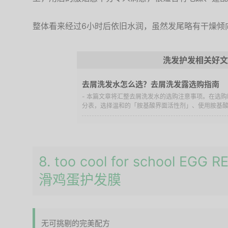
整体看来经过6小时后依旧水润，虽然发尾略有干燥倾
洗发护发相关好文
去屑洗发水怎么选？去屑洗发露选购指南
- 本篇文章将汇整去屑洗发水的选购注意事项。在选
分表，选择温和的「胺基酸界面活性剂」、使用胺基酸洗
8. too cool for school EGG
滑鸡蛋护发膜
无可挑剔的完美配方