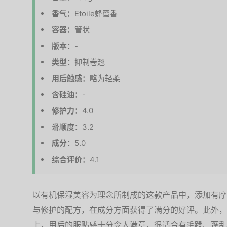
香气：
Etoile蜂蜜香
容器：
管状
版本：
-
类型：
抑制卷翘
用后触感：
略为轻柔
含硅油：
-
修护力：
4.0
滑顺度：
3.2
成分：
5.0
综合评价：
4.1
以有机保湿美容为理念所制成的这款产品中，添加有摩
与修护的配方，在成分方面获得了满分的好评。此外，
上，用后的服贴感十分令人满意，很适合有毛躁、蓬乱