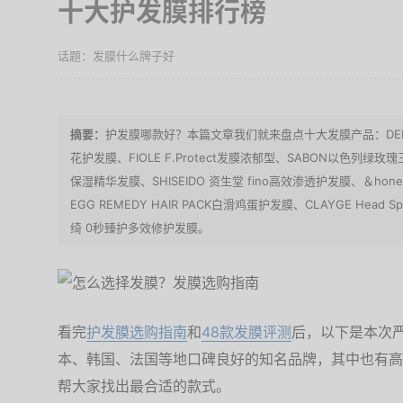
十大护发膜排行榜
发膜什么牌子好
护发膜哪款好？本篇文章我们就来盘点十大发膜产品：DEESSE'
花护发膜、FIOLE F.Protect发膜浓郁型、SABON以色列绿玫瑰
保湿精华发膜、SHISEIDO 资生堂 fino高效渗透护发膜、＆honey 蜂
EGG REMEDY HAIR PACK白滑鸡蛋护发膜、CLAYGE Head
绮 0秒臻护多效修护发膜。
看完
护发膜选购指南
和
48款发膜评测
后，以下是本次
本、韩国、法国等地口碑良好的知名品牌，其中也有高
帮大家找出最合适的款式。