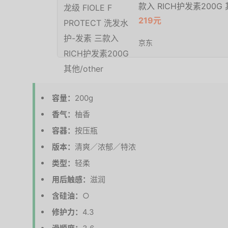
款入 RICH护发素200G 其
219元
京东
容量：
200g
香气：
柚香
容器：
按压瓶
版本：
清爽／浓郁／特浓
类型：
轻柔
用后触感：
滋润
含硅油：
○
修护力：
4.3