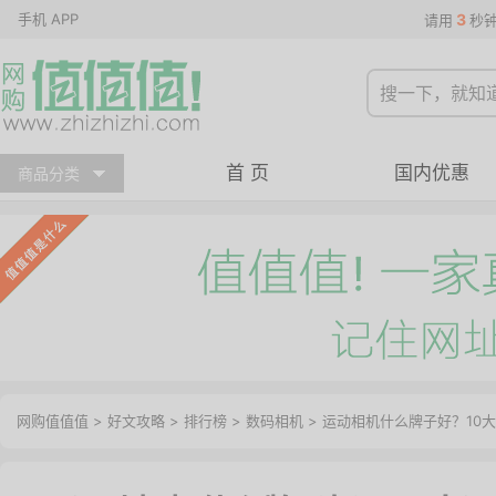
手机 APP
3
请用
秒
首 页
国内优惠
商品分类
网购值值值
>
好文攻略
>
排行榜
>
数码相机
> 运动相机什么牌子好？10