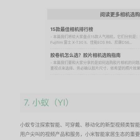
阅读更多相机选购
15款最佳相机排行榜
- 本篇我们将给大家盘点15款人气相机，它们分别是：索尼
Fujifilm 富士 X-T30 II、佳能EOS R6、尼康D56...
胶卷机怎么选？胶片相机选购指南
- 本篇我们要和大家分享的是如何选购胶片相机的问
重视点来选择、务必确认胶片尺寸、依希望的照片效果选
7. 小蚁（YI）
小蚁专注探索智能、可穿戴、移动化的新型视频类智能
用户尖叫的视频产品和服务，小米智能家居生态的重要