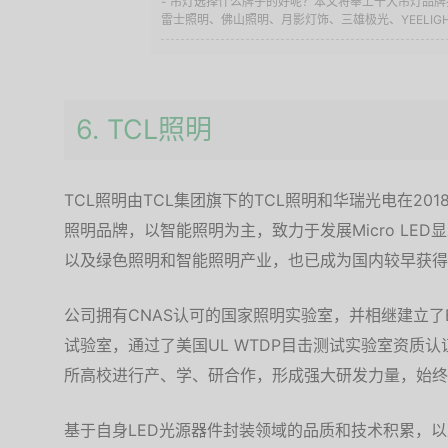
- 吊灯选择什么牌子的好呢？本文将奉上十大吊灯品
雷士照明、佛山照明、月影灯饰、三雄极光、YEELIGHT
6. TCL照明
TCL照明由TCL集团旗下的TCL照明和华瑞光电在2
照明品牌，以智能照明为主，致力于发展Micro LED显
以及绿色照明和智能照明产业，也已成为国内较早获得
公司拥有CNAS认可的国家照明实验室，并相继建立了
试验室，通过了美国UL WTDP目击测试实验室资质
所高校进行产、学、研合作，形成强大研发力量，始终
基于自身LED光源器件封装领域的品质和技术积累，以及