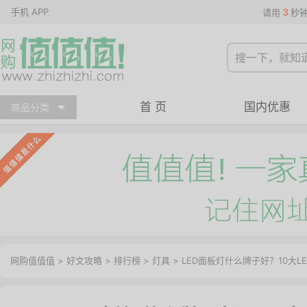
手机 APP
3
请用
秒
首 页
国内优惠
商品分类
网购值值值
>
好文攻略
>
排行榜
>
灯具
> LED面板灯什么牌子好？10大