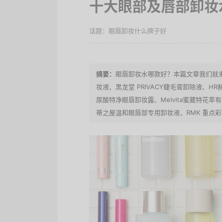
十大眼部及唇部卸妆
眼唇卸妆什么牌子好
眼唇卸妆水哪款好？本篇文章我们就来
妆液、黑龙堂 PRIVACY睫毛膏卸除液、HR赫
尿酸特净眼唇卸妆露、Melvita蜜葳特花萃有
蒂之屋温和眼唇部专用卸妆液、RMK 重点