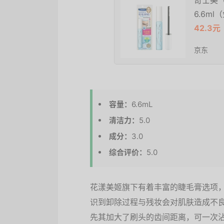
奇士美（
6.6m
42.3元
京东
容量：
6.6mL
清洁力：
5.0
成分：
3.0
综合评价：
5.0
花漾美姬旗下有着丰富的睫毛膏选项
识到卸除过程与残妆会对肌肤造成不
先其加大了刷头的齿间距离，可一次