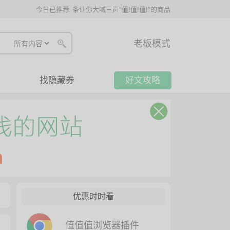
今日已推荐
条让你大喊三声"值!值!值!"的商品
老板模式
找隐藏券
好文攻略
优惠时时看
值值值浏览器插件