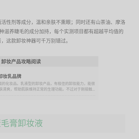
面活性剂等成分，温和亲肤不熏眼；同时还有山茶油、摩洛
6种滋养睫毛的成分加持，每个实测项目都有超越平均值的
者，这款卸妆神器可千万别错过。
卸妆产品攻略阅读
卸妆乳品牌
表面的化妆品。乳液型的卸妆产品，有极佳的卸妆能力，能很
清爽，帮助肌肤维持正常的生理功能。不过对于刚接触...
CY睫毛膏卸妆液