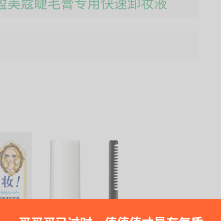
士美花盈美蔻睫毛膏专用快速卸妆液