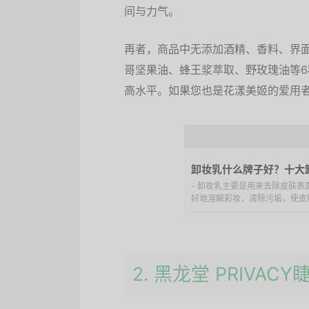
间与力气。
再者，商品中无添加酒精、香料、界
哥坚果油、蜂王浆萃取、野玫瑰油等
高水平。如果您也是花漾美姬的爱用
卸妆乳什么牌子好？十大
- 卸妆乳主要是用来去除皮肤
好地溶解彩妆，清除污垢，使皮肤
2. 黑龙堂 PRIVA