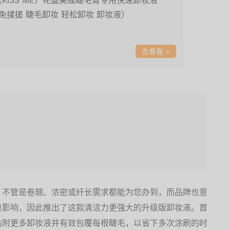
KISS ME）花盈美蔻睫毛膏专用快速卸妆液
l（免揉搓 睫毛卸妆 轻松卸妆 卸妆液）
>
，不管是卷翘、浓密或纤长需求都能为您办到，而品牌也意
良影响，因此推出了这款清洁力更强大的升级版卸妆液。首
沾附更多卸妆液并有效包覆每根睫毛，以省下多次涂刷的时