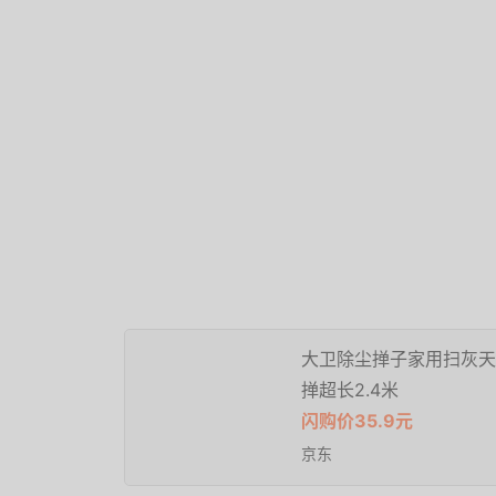
大卫除尘掸子家用扫灰天
掸超长2.4米
闪购价35.9元
京东