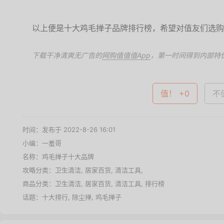
以上便是十大鸡毛掸子品牌排行榜，希望对值友们选购
下载干净清爽无广告的
网购值值值App
，第一时间得到内部特
值！ +0
不值
时间：发布于 2022-8-26 16:01
小编：一羞哥
名称：
鸡毛掸子十大品牌
攻略分类：
卫生清洁
,
居家百货
,
清洁工具
,
商品分类：
卫生清洁
,
居家百货
,
清洁工具
,
排行榜
话题：
十大排行
,
除尘掸
,
鸡毛掸子