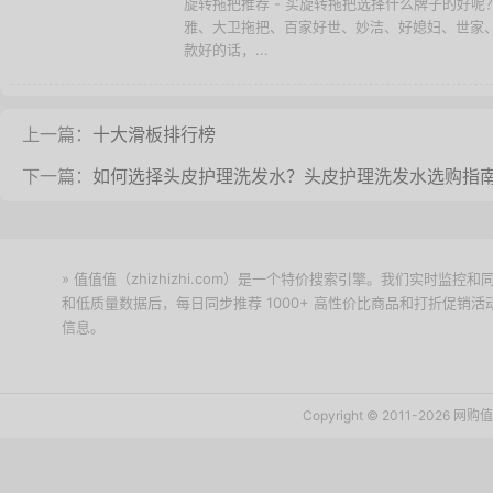
旋转拖把推荐 - 买旋转拖把选择什么牌子的好
雅、大卫拖把、百家好世、妙洁、好媳妇、世家
款好的话，...
上一篇：
十大滑板排行榜
下一篇：
如何选择头皮护理洗发水？头皮护理洗发水选购指
» 值值值（zhizhizhi.com）是一个特价搜索引擎。我们实时
和低质量数据后，每日同步推荐 1000+ 高性价比商品和打折促销
信息。
下载值值值App
Copyright © 2011-2026 网