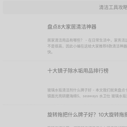
清洁工具攻
盘点8大家居清洁神器
居家清洁用品有哪些？ - 在日常生活中，家务
不是很高，因此小编在这给大家推荐8款清洁神
快。
十大镜子除水垢用品排行榜
玻璃水垢清洁剂什么牌子好 - 本文我们就来盘点十
镜面光亮研磨海绵S、seaways 水卫仕 玻璃水垢清洁剂
旋转拖把什么牌子好？10大旋转拖