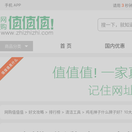
手机 APP
3
请用
秒
首 页
国内优惠
商品分类
网购值值值
>
好文攻略
>
排行榜
>
清洁工具
> 鸡毛掸子什么牌子好？10