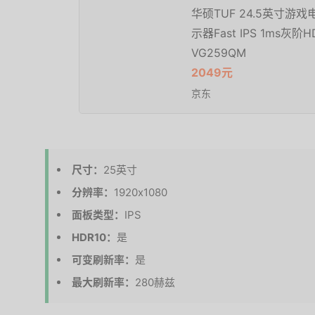
华硕TUF 24.5英寸游戏
示器Fast IPS 1ms灰
VG259QM
2049元
京东
尺寸：
25英寸
分辨率：
1920x1080
面板类型：
IPS
HDR10：
是
可变刷新率：
是
最大刷新率：
280赫兹