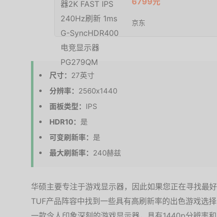
6799元
京东
尺寸：
27英寸
分辨率：
2560x1440
面板类型：
IPS
HDR10：
是
可变刷新率：
是
最大刷新率：
240赫兹
华硕主要专注于游戏显示器，因此如果您正在寻找最好
TUF产品阵容中找到一些具有高刷新率的出色游戏选择，例如
一款令人印象深刻的游戏显示器，具有1440p分辨率和