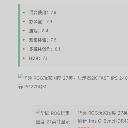
混合使用：
7.9
办公室：
7.9
游戏：
8.4
观影体验：
7.6
多媒体创作：
8.1
HDR：
7.1
华硕 ROG玩家国度 27英寸
刷新 1ms G-SyncHDR