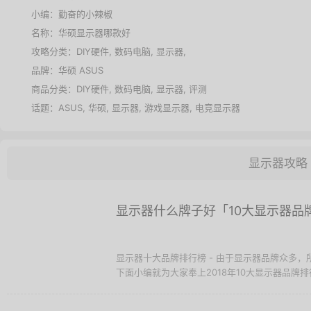
小编：勤奋的小辣椒
名称：
华硕显示器哪款好
攻略分类：
DIY硬件
,
数码电脑
,
显示器
,
品牌：
华硕 ASUS
商品分类：
DIY硬件
,
数码电脑
,
显示器
,
评测
话题：
ASUS
,
华硕
,
显示器
,
游戏显示器
,
电竞显示器
显示器攻略
显示器什么牌子好「10大显示器品
显示器十大品牌排行榜 - 由于显示器品牌众多
下面小编就为大家奉上2018年10大显示器品牌排