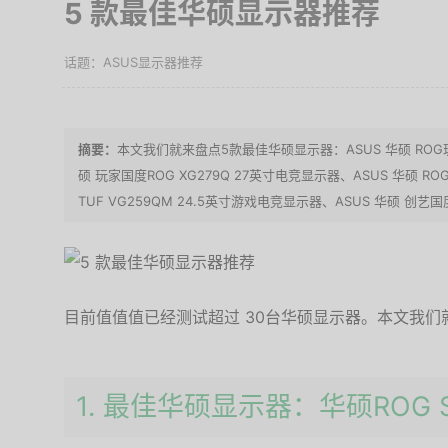
5 款最佳华硕显示器推荐
ASUS显示器推荐
本文我们就来盘点5款最佳华硕显示器：ASUS 华硕 ROG玩家
硕 玩家国度ROG XG279Q 27英寸电竞显示器、ASUS 华硕 ROG
TUF VG259QM 24.5英寸游戏电竞显示器、ASUS 华硕 创艺国度
目前值值值已经测试超过 30台华硕显示器。本文我们
1. 最佳华硕显示器：华硕ROG Sw