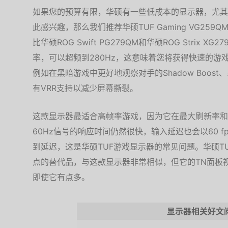
如果您的预算有限，华硕有一些低成本的显示器，尤其是他
此感兴趣，那么我们推荐华硕TUF Gaming VG25
比华硕ROG Swift PG279QM和华硕ROG Strix 
率，可以超频到280Hz，这意味着您将获得快速的游
例如在黑暗游戏中更好地观察对手的Shadow Boo
有VRR支持以减少屏幕撕裂。
这款显示器最适合高帧率游戏，因为它在最大刷新率和
60Hz信号的响应时间仍然很快，输入延迟也会以60 
到延迟，这是华硕TUF游戏显示器的常见问题。华硕TUF 
点的替代品，与这款显示器非常相似，但它的TN面板视
即使它有点多。
显示器相关好文