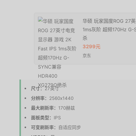
华硕 玩家国度ROG 27英寸
1ms灰阶 超频170Hz G-
杀
3299元
京东
尺寸：
27英寸
分辨率：
2560x1440
最大刷新率：
170赫兹
面板类型：
IPS
可变刷新率：
自适应同步