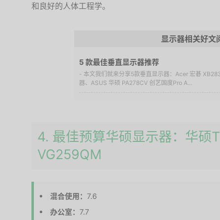
和良好的人体工程学。
显示器相关好文
5 款最佳垂直显示器推荐
- 本文我们就来分享5款垂直显示器：Acer 宏碁 XB283K
器、ASUS 华硕 PA278CV 创艺国度Pro A...
4. 最佳预算华硕显示器：华硕TUF
VG259QM
混合使用：
7.6
办公室：
7.7