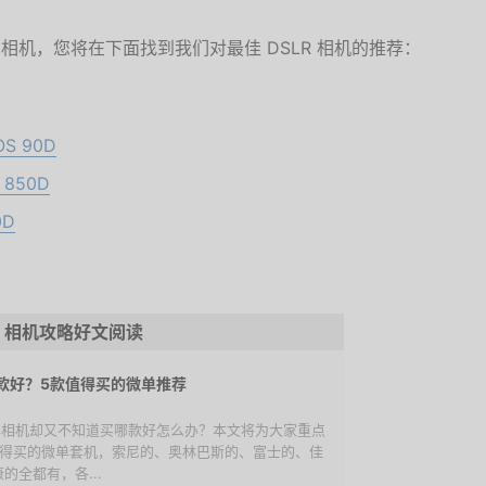
台相机，您将在下面找到我们对最佳 DSLR 相机的推荐
：
 90D
850D
0D
相机攻略好文阅读
款好？5款值得买的微单推荐
微单相机却又不知道买哪款好怎么办？本文将为大家重点
值得买的微单套机，索尼的、奥林巴斯的、富士的、佳
的全都有，各...