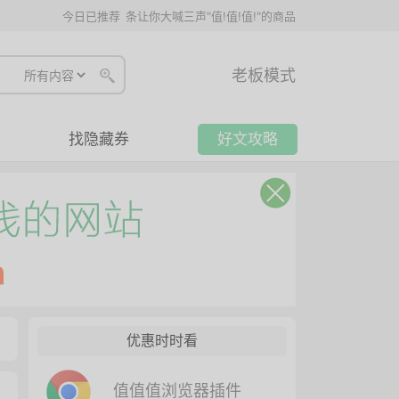
今日已推荐
条让你大喊三声"值!值!值!"的商品
老板模式
找隐藏券
好文攻略
优惠时时看
值值值浏览器插件