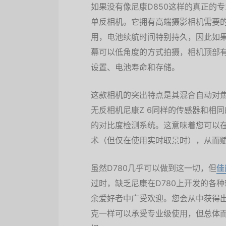
如果没有像尼康D850这样的真正的
单反相机。它拥有高端摄影相机需要
用，电池续航时间特别持久，因此如
幕可以低角度的方式拍摄，相机顶部
设置、电池寿命和存储。
这款相机的突出特点是其混合自动对焦
无反相机尼康Z 6同样的传感器和相
的对比度检测系统。这意味着您可以
术（但仅在使用实时取景时），从而赋
虽然D780几乎可以做到这一切，但
佳
过时，缺乏尼康在D780上开发的各种新
余爱好者中广受欢迎。您会从中获得出色的
克一样可以承受专业级使用，但总体而