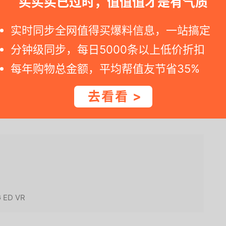
买买买已过时，值值值才是有气质
实时同步全网值得买爆料信息，一站搞定
ikon）D780 单反相机 专业级 全画幅套机（AF-
分钟级同步，每日5000条以上低价折扣
 24-120mm f/4G ED VR 单反镜头）
每年购物总金额，平均帮值友节省35%
元
去看看 >
>
 ED VR