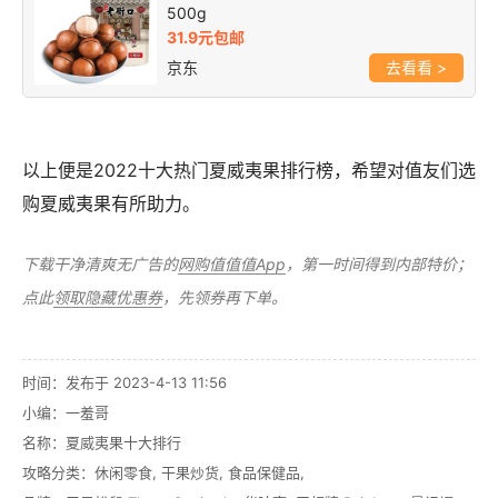
500g
31.9元包邮
京东
>
以上便是2022十大热门夏威夷果排行榜，希望对值友们选
购夏威夷果有所助力。
下载干净清爽无广告的
网购值值值App
，第一时间得到内部特价；
点此
领取隐藏优惠券
，先领券再下单。
时间：发布于 2023-4-13 11:56
小编：一羞哥
名称：
夏威夷果十大排行
攻略分类：
休闲零食
,
干果炒货
,
食品保健品
,