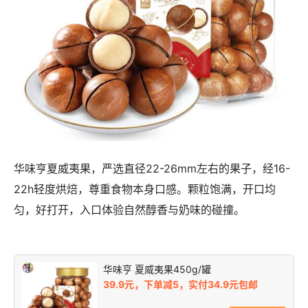
华味亨夏威夷果，严选直径22-26mm左右的果子，经16-
22h轻度烘焙，尊重食物本身口感。颗粒饱满，开口均
匀，好打开，入口体验自然醇香与奶味的碰撞。
华味亨 夏威夷果450g/罐
39.9元，下单减5，实付34.9元包邮