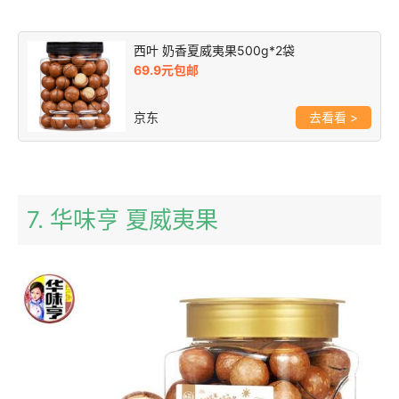
西叶 奶香夏威夷果500g*2袋
69.9元包邮
京东
>
7. 华味亨 夏威夷果