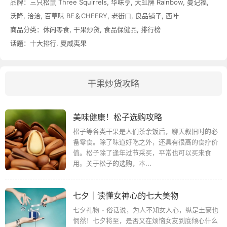
品牌：
三只松鼠 Three Squirrels
,
华味亨
,
天虹牌 Rainbow
,
曼记福
,
沃隆
,
洽洽
,
百草味 BE＆CHEERY
,
老街口
,
良品铺子
,
西叶
商品分类：
休闲零食
,
干果炒货
,
食品保健品
,
排行榜
话题：
十大排行
,
夏威夷果
干果炒货攻略
美味健康！松子选购攻略
松子等各类干果是人们茶余饭后，聊天叙旧时的必
备零食。除了味道好吃之外，还具有很高的食疗价
值。松子除了逢年过节采买，平常也可以买来食
用。关于松子的选购，本...
七夕│读懂女神心的七大美物
七夕礼物 - 俗话说，为人不知女人心，纵是土豪也
惘然！七夕将至，是否又在烦恼女友到底倾心什么