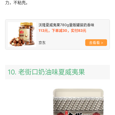
力，不粘壳。
沃隆夏威夷果780g量贩罐装奶香味
113元，下单减30，实付83元
京东
>
10. 老街口奶油味夏威夷果