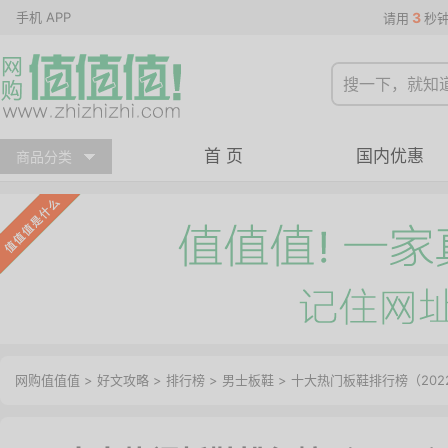
手机 APP
3
请用
秒
首 页
国内优惠
商品分类
网购值值值
>
好文攻略
>
排行榜
>
男士板鞋
> 十大热门板鞋排行榜（202