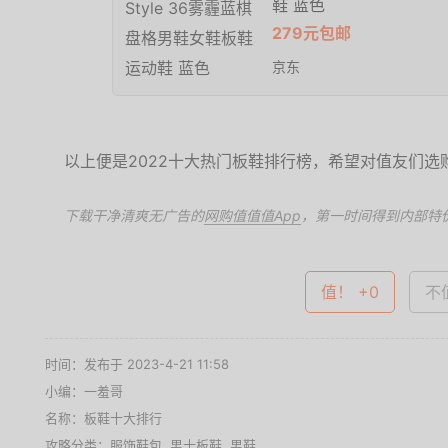
鞋 蓝色
279元包邮
京东
以上便是2022十大热门板鞋排行榜，希望对值友们选
下载干净清爽无广告的
网购值值值App
，第一时间得到内部特
值！ +0
不值
时间：发布于 2023-4-21 11:58
小编：一羞哥
名称：
板鞋十大排行
攻略分类：
服饰鞋包
,
男士板鞋
,
男鞋
,