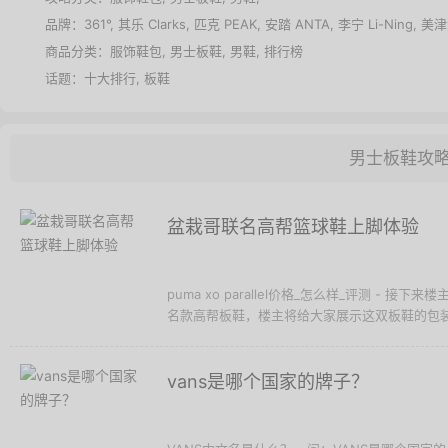
品牌：
361°
,
其乐 Clarks
,
匹克 PEAK
,
安踏 ANTA
,
李宁 Li-Ning
,
美津
商品分类：
服饰鞋包
,
男士板鞋
,
男鞋
,
排行榜
话题：
十大排行
,
板鞋
男士板鞋攻
盆栽哥联名高帮篮球鞋上脚体验
puma xo parallel价格_怎么样_评测 - 接下
名款高帮板鞋，楼主将给大家展示这双板鞋的包装
vans是哪个国家的牌子？