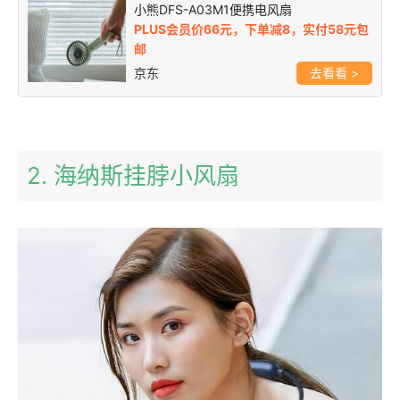
小熊DFS-A03M1便携电风扇
PLUS会员价66元，下单减8，实付58元包
邮
京东
>
2. 海纳斯挂脖小风扇