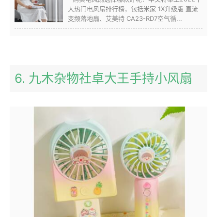
大热门电风扇排行榜，包括米家 1X升级版 直流
变频落地扇、艾美特 CA23-RD7空气循...
6. 九木杂物社卓大王手持小风扇