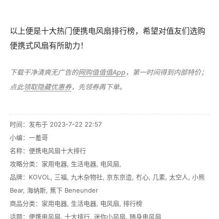
以上便是十大热门便携电风扇排行榜，希望对值友们选购
便携式风扇有所助力！
下载干净清爽无广告的
网购值值值App
，第一时间得到内部特价；
点此
领取隐藏优惠券
，先领券再下单。
时间：发布于 2023-7-22 22:57
小编：一羞哥
名称：
便携电风扇十大排行
攻略分类：
家用电器
,
生活电器
,
电风扇
,
品牌：
KOVOL
,
三福
,
九木杂物社
,
京东京造
,
冇心
,
几素
,
太空人
,
小熊
Bear
,
海纳斯
,
蕉下 Beneunder
商品分类：
家用电器
,
生活电器
,
电风扇
,
排行榜
话题：
便携电风扇
,
十大排行
,
迷你小风扇
,
随身电风扇