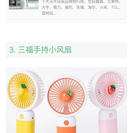
十大无叶风扇品牌排行榜，包括戴森、艾美特、
大宇、格力、美的、先锋、海尔、小米、TCL、
澳柯玛...
3. 三福手持小风扇