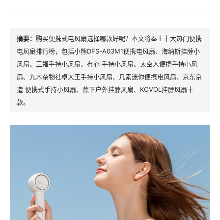
购买便携式电风扇选择哪款好呢？本文将奉上十大热门便携
电风扇排行榜，包括小熊DFS-A03M1便携电风扇、海纳斯挂脖小
风扇、三福手持小风扇、冇心 手持小风扇、太空人便携手持小风
扇、九木杂物社卓大王手持小风扇、几素迷你便携电风扇、京东京
造 便携式手持小风扇、蕉下户外挂脖风扇、KOVOL挂脖风扇十
款。