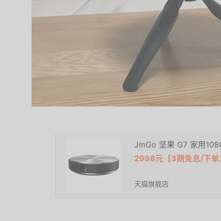
JmGo 坚果 G7 家用1
2998元【3期免息/下单
天猫旗舰店