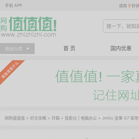
手机 APP
3
请用
秒
首 页
国内优惠
商品分类
网购值值值
>
好文攻略
>
开箱
>
投影仪
|
电脑办公
> JmGo 坚果 G7 