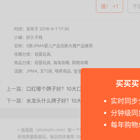
值！ +1
不值
时间：发布于 2018-9-7 17:30
小编：好久不贱
名称：
5款JPMA婴儿产品创新大赛产品推荐
攻略分类：
母婴玩具
,
商品分类：
母婴玩具
,
海淘攻略
,
购物攻略
话题：
JPMA
,
叉勺侠
,
喂养用品
,
宝宝用品
,
快乐餐垫
,
折叠婴儿车
,
母
买买买
上一篇：
口红哪个牌子好？10大口红品牌排行榜
实时同步
下一篇：
水龙头什么牌子好？10大水龙头品牌排行榜（2018
分钟级同
每年购物
» 值值值（zhizhizhi.com）是一个特价搜索引擎。我们实时
和低质量数据后，每日同步推荐 1000+ 高性价比商品和打折促销