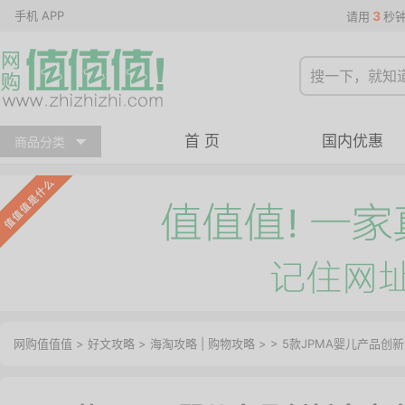
手机 APP
3
请用
秒
首 页
国内优惠
商品分类
网购值值值
>
好文攻略
>
海淘攻略
|
购物攻略
> > 5款JPMA婴儿产品创