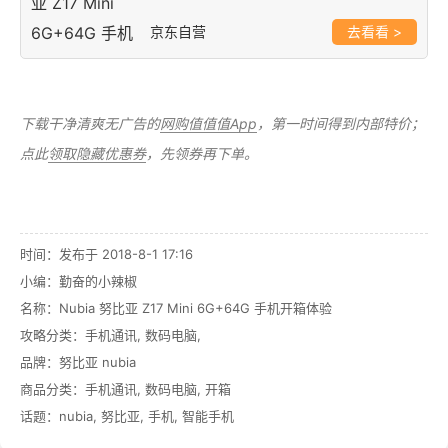
京东自营
>
下载干净清爽无广告的
网购值值值App
，第一时间得到内部特价；
点此
领取隐藏优惠券
，先领券再下单。
值达购买文中商品 >
时间：发布于 2018-8-1 17:16
小编：勤奋的小辣椒
名称：
Nubia 努比亚 Z17 Mini 6G+64G 手机开箱体验
攻略分类：
手机通讯
,
数码电脑
,
品牌：
努比亚 nubia
商品分类：
手机通讯
,
数码电脑
,
开箱
话题：
nubia
,
努比亚
,
手机
,
智能手机