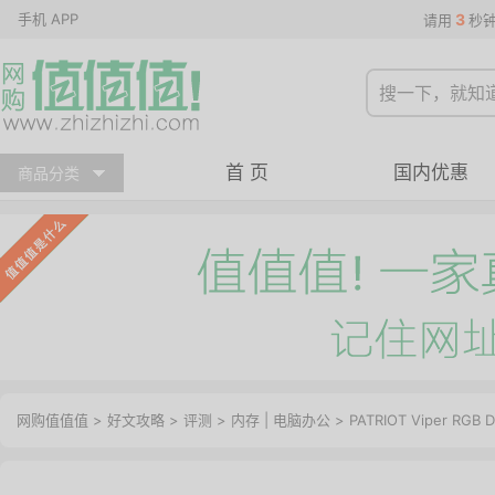
手机 APP
3
请用
秒
首 页
国内优惠
商品分类
网购值值值
>
好文攻略
>
评测
>
内存
|
电脑办公
> PATRIOT Viper RG