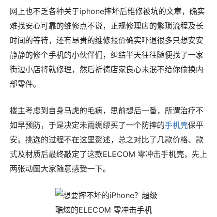
网上也不乏各种关于iphone摔坏后维修被坑的文章，确实
难找安心可靠的维修点不说，正规修理店的繁琐流程及长
时间的等待，还有昂贵的维修报价确实吓退很多只想安安
静静的修个手机的小伙伴们，纠结半天往往随便找了一家
街边小店将就修理，然后祈祷店家良心未泯不给你偷换内
部零件。
楼主考虑到自身马虎的毛病，思前想后一番，所谓治疗不
如早预防，于是决定未雨绸缪买了一个防摔的
手机壳
保平
安。挑选的过程不在这里赘述，总之对比了几款价格、款
式及材质后最终敲定了这款ELECOM 零冲击手机壳，先上
两张动图大家随意感受一下。