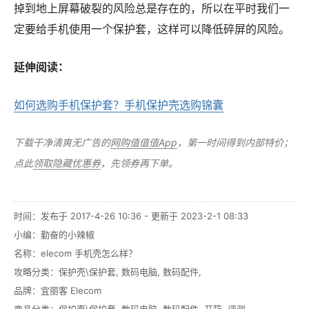
掉到地上屏幕破裂的风险总是存在的，所以在平时我们一
定要给手机使用一个保护套，这样可以降低碎屏的风险。
延伸阅读：
如何选购手机保护套？手机保护壳选购锦囊
下载干净清爽无广告的
网购值值值App
，第一时间得到内部特价；
点此
领取隐藏优惠券
，先领券再下单。
时间：发布于 2017-4-26 10:36 - 更新于 2023-2-1 08:33
小编：勤奋的小辣椒
名称：
elecom 手机壳怎么样？
攻略分类：
保护壳\保护套
,
数码电脑
,
数码配件
,
品牌：
宜丽客 Elecom
商品分类：
保护壳\保护套
,
数码电脑
,
数码配件
,
开箱
,
评测