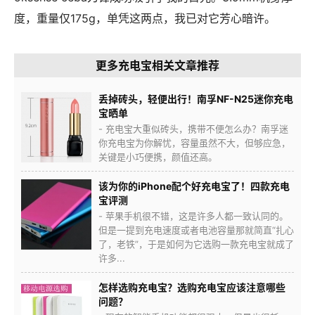
度，重量仅175g，单凭这两点，我已对它芳心暗许。
更多充电宝相关文章推荐
丢掉砖头，轻便出行！南孚NF-N25迷你充电
宝晒单
- 充电宝大重似砖头，携带不便怎么办？南孚迷
你充电宝为你解忧，容量虽然不大，但够应急，
关键是小巧便携，颜值还高。
该为你的iPhone配个好充电宝了！四款充电
宝评测
- 苹果手机很不错，这是许多人都一致认同的。
但是一提到充电速度或者电池容量那就简直“扎心
了，老铁”，于是如何为它选购一款充电宝就成了
许多...
怎样选购充电宝？选购充电宝应该注意哪些
问题？