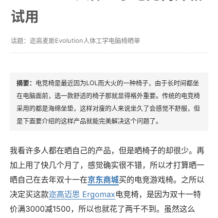
试用
迩高麦斯Evolution人体工学电脑椅晒单
电竞椅是最近因为LOL而大火的一种椅子，由于长时间都坐
在电脑面前，选一款舒适的椅子那就显得格外重要。传统的电竞椅
采用的都是海绵坐垫，这样对廋的人来说坐久了会感觉不舒服，但
是下面要介绍的这样产品就能完美解决这个问题了。
我看许多人都在晒自己的产品，但是晒椅子的却很少。再
加上用了快几个月了，感觉确实很不错，所以才打算晒一
晒自己在去年双十一在
京东商城
买的电竞游戏椅。之所以
决定买这款
迩高迈思 Ergomax
电竞椅，是因为双十一特
价满3000减1500，所以也就花了两千不到。虽然这么