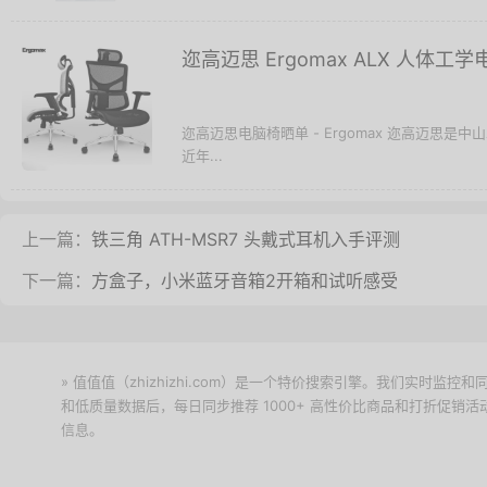
迩高迈思 Ergomax ALX 人体
迩高迈思电脑椅晒单 - Ergomax 迩高迈思
近年...
上一篇：
铁三角 ATH-MSR7 头戴式耳机入手评测
下一篇：
方盒子，小米蓝牙音箱2开箱和试听感受
» 值值值（zhizhizhi.com）是一个特价搜索引擎。我们实时
和低质量数据后，每日同步推荐 1000+ 高性价比商品和打折促销
信息。
下载值值值App