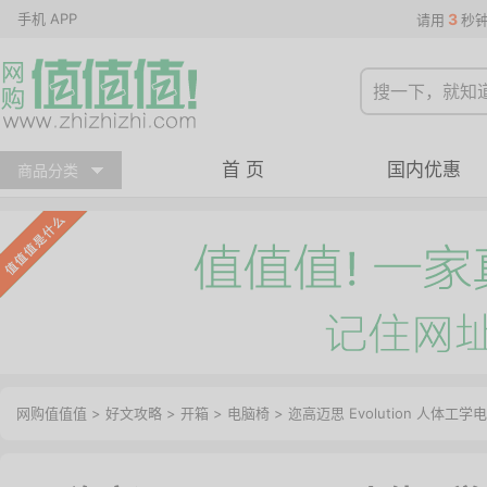
手机 APP
3
请用
秒
首 页
国内优惠
商品分类
网购值值值
>
好文攻略
>
开箱
>
电脑椅
> 迩高迈思 Evolution 人体