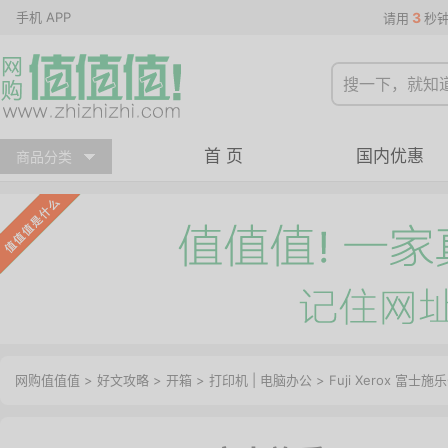
手机 APP
3
请用
秒
首 页
国内优惠
商品分类
网购值值值
>
好文攻略
>
开箱
>
打印机
|
电脑办公
> Fuji Xerox 富